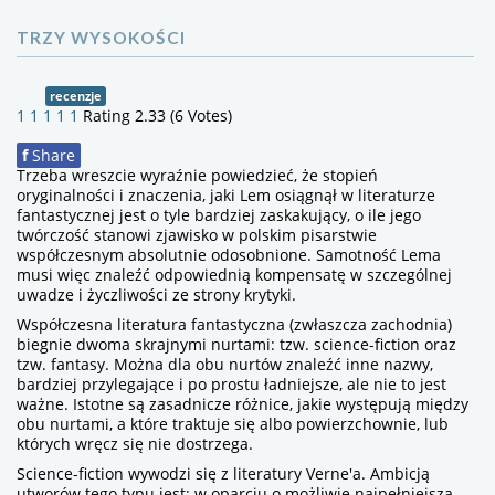
TRZY WYSOKOŚCI
recenzje
1
1
1
1
1
Rating 2.33 (6 Votes)
f
Share
Trzeba wreszcie wyraźnie powiedzieć, że stopień
oryginalności i znaczenia, jaki Lem osiągnął w literaturze
fantastycznej jest o tyle bardziej zaskakujący, o ile jego
twórczość stanowi zjawisko w polskim pisarstwie
współczesnym absolutnie odosobnione. Samotność Lema
musi więc znaleźć odpowiednią kompensatę w szczególnej
uwadze i życzliwości ze strony krytyki.
Współczesna literatura fantastyczna (zwłaszcza zachodnia)
biegnie dwoma skrajnymi nurtami: tzw. science-fiction oraz
tzw. fantasy. Można dla obu nurtów znaleźć inne nazwy,
bardziej przylegające i po prostu ładniejsze, ale nie to jest
ważne. Istotne są zasadnicze różnice, jakie występują między
obu nurtami, a które traktuje się albo powierzchownie, lub
których wręcz się nie dostrzega.
Science-fiction wywodzi się z literatury Verne'a. Ambicją
utworów tego typu jest: w oparciu o możliwie najpełniejszą