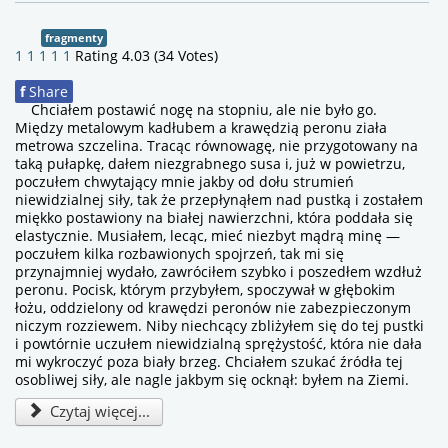
fragmenty
1
1
1
1
1
Rating 4.03 (34 Votes)
f
Share
Chciałem postawić nogę na stopniu, ale nie było go.
Między metalowym kadłubem a krawędzią peronu ziała
metrowa szczelina. Tracąc równowagę, nie przygotowany na
taką pułapkę, dałem niezgrabnego susa i, już w powietrzu,
poczułem chwytający mnie jakby od dołu strumień
niewidzialnej siły, tak że przepłynąłem nad pustką i zostałem
miękko postawiony na białej nawierzchni, która poddała się
elastycznie. Musiałem, lecąc, mieć niezbyt mądrą minę —
poczułem kilka rozbawionych spojrzeń, tak mi się
przynajmniej wydało, zawróciłem szybko i poszedłem wzdłuż
peronu. Pocisk, którym przybyłem, spoczywał w głębokim
łożu, oddzielony od krawędzi peronów nie zabezpieczonym
niczym rozziewem. Niby niechcący zbliżyłem się do tej pustki
i powtórnie uczułem niewidzialną sprężystość, która nie dała
mi wykroczyć poza biały brzeg. Chciałem szukać źródła tej
osobliwej siły, ale nagle jakbym się ocknął: byłem na Ziemi.
Czytaj więcej...