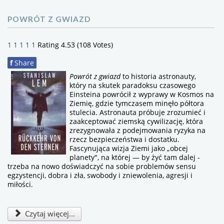
POWRÓT Z GWIAZD
1
1
1
1
1
Rating 4.53 (108 Votes)
f
Share
Powrót z gwiazd
to historia astronauty,
który na skutek paradoksu czasowego
Einsteina powrócił z wyprawy w Kosmos na
Ziemię, gdzie tymczasem minęło półtora
stulecia. Astronauta próbuje zrozumieć i
zaakceptować ziemską cywilizację, która
zrezygnowała z podejmowania ryzyka na
rzecz bezpieczeństwa i dostatku.
Fascynująca wizja Ziemi jako „obcej
planety", na której — by żyć tam dalej -
trzeba na nowo doświadczyć na sobie problemów sensu
egzystencji, dobra i zła, swobody i zniewolenia, agresji i
miłości.
Czytaj więcej...