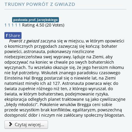
TRUDNY POWRÓT Z GWIAZD
posłowia prof. Jarzębskiego
1
1
1
1
1
Rating 4.50 (20 Votes)
f
Share
Powrót z gwiazd
zaczyna się w miejscu, w którym opowieści
o kosmicznych przygodach zazwyczaj się kończą: bohater
powieści, astronauta, pokonawszy niezliczone
niebezpieczeństwa swej wyprawy, ląduje na Ziemi, aby
odpoczywać na koniec w chwale po swych bohaterskich
wyczynach. Tu wszelako okazuje się, że jego heroizm nikomu
nie był potrzebny. Wskutek znanego paradoksu czasowego
Einsteina Hal Bregg postarzał się o niewiele lat, na Ziemi
natomiast minęło ich aż 127. Astronauta powraca więc do
świata zupełnie różnego niż ten, z którego wyruszał, do
świata, w którym bohaterstwo, podejmowanie ryzyka,
eksploracja odległych planet traktowane są jako cywilizacyjne
„błędy młodości”. Pokolenie wnuków Bregga ceni sobie
przede wszystkim brak konfliktów, egalitaryzm, powszechną
dostępność dóbr i niczym nie zakłócany społeczny błogostan.
Czytaj więcej...