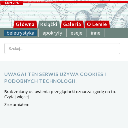
Główna
Książki
Galeria
O Lemie
beletrystyka
apokryfy
eseje
inne
Szukaj...
UWAGA! TEN SERWIS UŻYWA COOKIES I
PODOBNYCH TECHNOLOGII.
Brak zmiany ustawienia przeglądarki oznacza zgodę na to.
Czytaj więcej…
Zrozumiałem