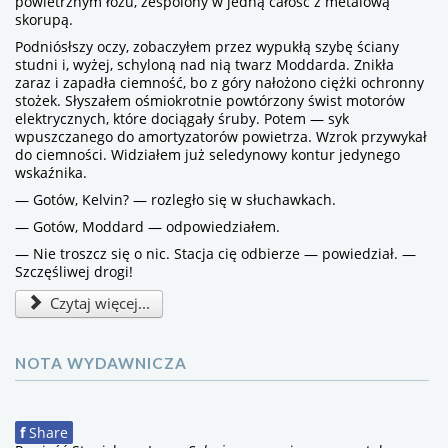
powietrznym łożu, zespolony w jedną całość z metalową
skorupą.
Podniósłszy oczy, zobaczyłem przez wypukłą szybę ściany
studni i, wyżej, schyloną nad nią twarz Moddarda. Znikła
zaraz i zapadła ciemność, bo z góry nałożono ciężki ochronny
stożek. Słyszałem ośmiokrotnie powtórzony świst motorów
elektrycznych, które dociągały śruby. Potem — syk
wpuszczanego do amortyzatorów powietrza. Wzrok przywykał
do ciemności. Widziałem już seledynowy kontur jedynego
wskaźnika.
— Gotów, Kelvin? — rozległo się w słuchawkach.
— Gotów, Moddard — odpowiedziałem.
— Nie troszcz się o nic. Stacja cię odbierze — powiedział. —
Szczęśliwej drogi!
Czytaj więcej...
NOTA WYDAWNICZA
f
Share