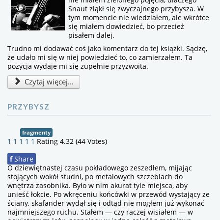
Snaut zląkł się zwyczajnego przybysza. W
tym momencie nie wiedziałem, ale wkrótce
się miałem dowiedzieć, bo przecież
pisałem dalej.
Trudno mi dodawać coś jako komentarz do tej książki. Sądzę,
że udało mi się w niej powiedzieć to, co zamierzałem. Ta
pozycja wydaje mi się zupełnie przyzwoita.
Czytaj więcej...
PRZYBYSZ
fragmenty
1
1
1
1
1
Rating 4.32 (44 Votes)
f
Share
O dziewiętnastej czasu pokładowego zeszedłem, mijając
stojących wokół studni, po metalowych szczeblach do
wnętrza zasobnika. Było w nim akurat tyle miejsca, aby
unieść łokcie. Po wkręceniu końcówki w przewód wystający ze
ściany, skafander wydął się i odtąd nie mogłem już wykonać
najmniejszego ruchu. Stałem — czy raczej wisiałem — w