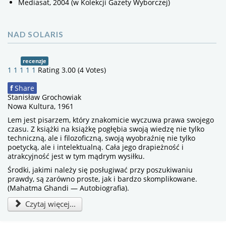
Mediasat, 2004 (w Kolekcji Gazety Wyborczej)
NAD SOLARIS
recenzje
1
1
1
1
1
Rating 3.00 (4 Votes)
f
Share
Stanisław Grochowiak
Nowa Kultura, 1961
Lem jest pisarzem, który znakomicie wyczuwa prawa swojego
czasu. Z książki na książkę pogłębia swoją wiedzę nie tylko
techniczną, ale i filozoficzną, swoją wyobraźnię nie tylko
poetycką, ale i intelektualną. Cała jego drapieżność i
atrakcyjność jest w tym mądrym wysiłku.
Środki, jakimi należy się posługiwać przy poszukiwaniu
prawdy, są zarówno proste, jak i bardzo skomplikowane.
(Mahatma Ghandi — Autobiografia).
Czytaj więcej...