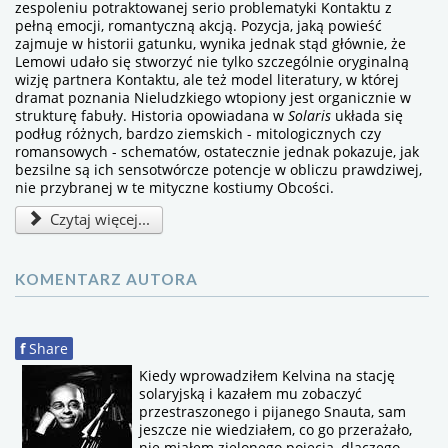
zespoleniu potraktowanej serio problematyki Kontaktu z
pełną emocji, romantyczną akcją. Pozycja, jaką powieść
zajmuje w historii gatunku, wynika jednak stąd głównie, że
Lemowi udało się stworzyć nie tylko szczególnie oryginalną
wizję partnera Kontaktu, ale też model literatury, w której
dramat poznania Nieludzkiego wtopiony jest organicznie w
strukturę fabuły. Historia opowiadana w
Solaris
układa się
podług różnych, bardzo ziemskich - mitologicznych czy
romansowych - schematów, ostatecznie jednak pokazuje, jak
bezsilne są ich sensotwórcze potencje w obliczu prawdziwej,
nie przybranej w te mityczne kostiumy Obcości.
Czytaj więcej...
KOMENTARZ AUTORA
f
Share
Kiedy wprowadziłem Kelvina na stację
solaryjską i kazałem mu zobaczyć
przestraszonego i pijanego Snauta, sam
jeszcze nie wiedziałem, co go przerażało,
nie miałem zielonego pojęcia, dlaczego