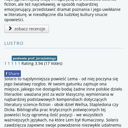
fiction, ale też najciekawiej, w sposób najbardziej
emocjonujący, przedstawić dramat poznania i jego uwikłanie
w literaturę, w nieodłączne dla ludzkiej kultury snucie
opowieści.
zobacz recenzje
LUSTRO
posłowia prof. Jarzębskiego
1
1
1
1
1
Rating 3.94 (17 Votes)
f
Share
Solaris
to najsłynniejsza powieść Lema - od niej poczyna się
jego światowy rozgłos. W swoim gatunku zajmuje ona
miejsce, jakiego nie dostąpiło bodaj żadne inne polskie dzieło
literackie: uważana jest za wzór klasyczny, wymieniana w
najbardziej podstawowych kompendiach dotyczących
literatury science-fiction - obok dzieł Wellsa, Stapledona czy
Dicka. Bibliografia prac krytycznych poświęconych tej
powieści liczy ogromną ilość pozycji - we wszystkich
ważniejszych językach, na które Lem był tłumaczony.
Solaris
zawdzięcza zapewne swoje powodzenie niezwykle udatnemu