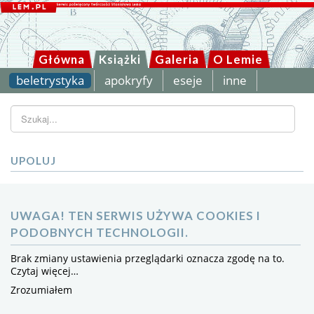
Główna
Książki
Galeria
O Lemie
beletrystyka
apokryfy
eseje
inne
Szukaj...
UPOLUJ
UWAGA! TEN SERWIS UŻYWA COOKIES I
PODOBNYCH TECHNOLOGII.
Brak zmiany ustawienia przeglądarki oznacza zgodę na to.
Czytaj więcej…
Zrozumiałem