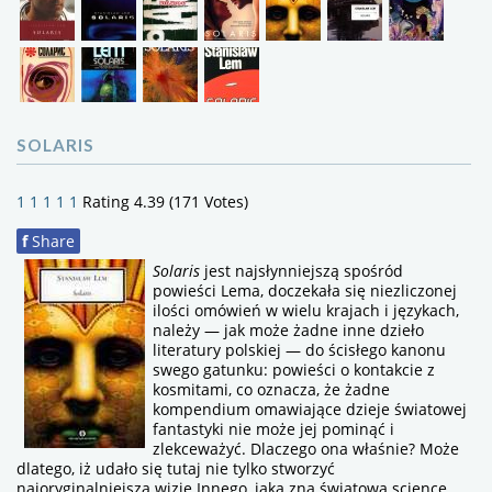
SOLARIS
1
1
1
1
1
Rating 4.39 (171 Votes)
f
Share
Solaris
jest najsłynniejszą spośród
powieści Lema, doczekała się niezliczonej
ilości omówień w wielu krajach i językach,
należy — jak może żadne inne dzieło
literatury polskiej — do ścisłego kanonu
swego gatunku: powieści o kontakcie z
kosmitami, co oznacza, że żadne
kompendium omawiające dzieje światowej
fantastyki nie może jej pominąć i
zlekceważyć. Dlaczego ona właśnie? Może
dlatego, iż udało się tutaj nie tylko stworzyć
najoryginalniejszą wizję Innego, jaką zna światowa science