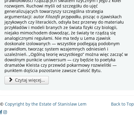
prawidłowości rządzących światem fizycznym i jego z kolei
rozwojem. Ruchowi myśli od szczegółu do ujęć
generalizujących towarzyszy szczególna strategia
argumentacji: autor
Filozofii przypadku
, pisząc o zjawiskach
językowych czy literackich, odsyła bez przerwy do materiału
przykładów i modeli branych ze świata fizyki czy biologii,
niejako mimochodem dowodząc, że światy te rządzą się
analogicznymi regułami. Nie ma tedy u Lema zjawisk
doskonale izolowanych — wszystkie podlegają podobnym
prawidłom, tworząc system wzajemnych odniesień i
uzależnień. „Ogólną teorię wszystkiego” można więc zacząć w
dowolnym punkcie uniwersum — czy będzie to poetyka
dramatów Kleista czy przewód pokarmowy rozwielitki —
punktem dojścia pozostanie zawsze Całość Bytu.
Czytaj więcej...
©
Copyright by the Estate of Stanislaw Lem
Back to Top