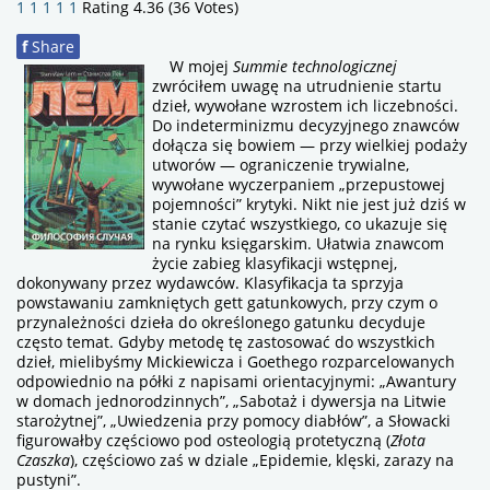
1
1
1
1
1
Rating 4.36 (36 Votes)
f
Share
W mojej
Summie technologicznej
zwróciłem uwagę na utrudnienie startu
dzieł, wywołane wzrostem ich liczebności.
Do indeterminizmu decyzyjnego znawców
dołącza się bowiem — przy wielkiej podaży
utworów — ograniczenie trywialne,
wywołane wyczerpaniem „przepustowej
pojemności” krytyki. Nikt nie jest już dziś w
stanie czytać wszystkiego, co ukazuje się
na rynku księgarskim. Ułatwia znawcom
życie zabieg klasyfikacji wstępnej,
dokonywany przez wydawców. Klasyfikacja ta sprzyja
powstawaniu zamkniętych gett gatunkowych, przy czym o
przynależności dzieła do określonego gatunku decyduje
często temat. Gdyby metodę tę zastosować do wszystkich
dzieł, mielibyśmy Mickiewicza i Goethego rozparcelowanych
odpowiednio na półki z napisami orientacyjnymi: „Awantury
w domach jednorodzinnych”, „Sabotaż i dywersja na Litwie
starożytnej”, „Uwiedzenia przy pomocy diabłów”, a Słowacki
figurowałby częściowo pod osteologią protetyczną (
Złota
Czaszka
), częściowo zaś w dziale „Epidemie, klęski, zarazy na
pustyni”.