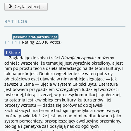
Czytaj więcej...
BYT I LOS
posłowia prof. Jarzębskiego
1
1
1
1
1
Rating 2.50 (8 Votes)
f
Share
Zaglądając do spisu treści
Filozofii przypadku
, możemy
odnieść wrażenie, że temat jej jest wyraźnie określony, a jest
nim po prostu teoria dzieła literackiego na tle teorii kultury. I
tak na pozór jest. Dopiero wgłębienie się w ten potężny
objętościowo esej ujawnia w nim ambicje sięgające — jak
zawsze u Lema — ujęcia w system Całości Bytu. Literatura
jest bowiem przypadkiem szczególnym ludzkiej twórczości
uwikłanej, biorąc szerzej, w procesy komunikacji społecznej,
ta ostatnia jest krwiobiegiem kultury, kultura znów i jej
procesy wzrostu — dadzą się porównać do zjawisk
zachodzących na terenie biologii i genetyki, a nawet więcej:
można powiedzieć, że jest ona nad nimi nadbudowana jako
system pomocniczy, przyspieszający ewolucyjne przemiany,
biologia i genetyka zaś odsyłają nas do ogólnych