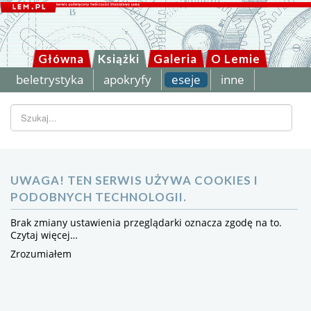
Główna
Książki
Galeria
O Lemie
beletrystyka
apokryfy
eseje
inne
Szukaj...
UWAGA! TEN SERWIS UŻYWA COOKIES I
PODOBNYCH TECHNOLOGII.
Brak zmiany ustawienia przeglądarki oznacza zgodę na to.
Czytaj więcej…
Zrozumiałem