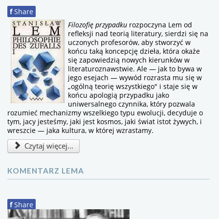
f
Share
Filozofię przypadku
rozpoczyna Lem od
refleksji nad teorią literatury, sierdzi się na
uczonych profesorów, aby stworzyć w
końcu taką koncepcję dzieła, która okaże
się zapowiedzią nowych kierunków w
literaturoznawstwie. Ale — jak to bywa w
jego esejach — wywód rozrasta mu się w
„ogólną teorię wszystkiego" i staje się w
końcu apologią przypadku jako
uniwersalnego czynnika, który pozwala
rozumieć mechanizmy wszelkiego typu ewolucji, decyduje o
tym, jacy jesteśmy, jaki jest kosmos, jaki świat istot żywych, i
wreszcie — jaka kultura, w której wzrastamy.
Czytaj więcej...
KOMENTARZ LEMA
f
Share