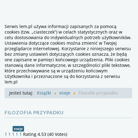
Serwis lem.pl używa informacji zapisanych za pomocą
cookies (tzw. „ciasteczek”) w celach statystycznych oraz w
celu dostosowania do indywidualnych potrzeb użytkowników.
Ustawienia dotyczące cookies można zmienić w Twojej
przeglądarce internetowej. Korzystanie z niniejszego serwisu
bez zmiany ustawień dotyczących cookies oznacza, że będą
one zapisane w pamięci końcowego urządzenia. Pliki cookies
stanowią dane informatyczne, w szczególności pliki tekstowe,
które przechowywane są w urządzeniu końcowym
Użytkownika i przeznaczone są do korzystania z serwisu
lem.pl
Jesteś tutaj:
Książki
eseje
Filozofia przypadku
FILOZOFIA PRZYPADKU
eseje
1
1
1
1
1
Rating 4.53 (40 Votes)