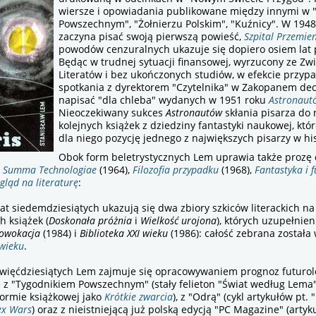
wiersze i opowiadania publikowane między innymi w 
Powszechnym", "Żołnierzu Polskim", "Kuźnicy". W 1948
zaczyna pisać swoją pierwszą powieść,
Szpital Przemie
powodów cenzuralnych ukazuje się dopiero osiem lat 
Będąc w trudnej sytuacji finansowej, wyrzucony ze Zw
Literatów i bez ukończonych studiów, w efekcie przy
spotkania z dyrektorem "Czytelnika" w Zakopanem dec
napisać "dla chleba" wydanych w 1951 roku
Astronaut
Nieoczekiwany sukces
Astronautów
skłania pisarza do 
kolejnych książek z dziedziny fantastyki naukowej, kt
dla niego pozycję jednego z największych pisarzy w hist
Obok form beletrystycznych Lem uprawia także prozę
,
Summa Technologiae
(1964),
Filozofia przypadku
(1968),
Fantastyka i 
gląd na literaturę
:
at siedemdziesiątych ukazują się dwa zbiory szkiców literackich n
h książek (
Doskonała próżnia
i
Wielkość urojona
), których uzupełnie
owokacja
(1984) i
Biblioteka XXI wieku
(1986): całość zebrana została
 wieku
.
ewięćdziesiątych Lem zajmuje się opracowywaniem prognoz futurol
 z "Tygodnikiem Powszechnym" (stały felieton "Świat według Lema
formie książkowej jako
Krótkie zwarcia
), z "Odrą" (cykl artykułów pt.
ex Wars
) oraz z nieistniejącą już polską edycją "PC Magazine" (artyk