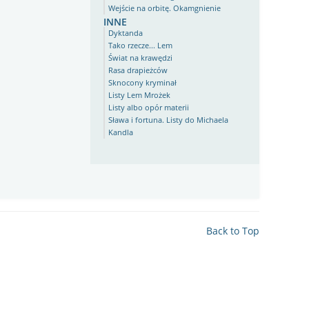
Wejście na orbitę. Okamgnienie
inne
Dyktanda
Tako rzecze... Lem
Świat na krawędzi
Rasa drapieżców
Sknocony kryminał
Listy Lem Mrożek
Listy albo opór materii
Sława i fortuna. Listy do Michaela
Kandla
Back to Top