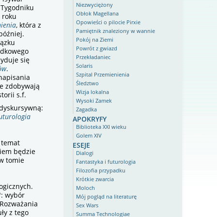
Niezwyciężony
"Tygodniku
Obłok Magellana
 roku
Opowieści o pilocie Pirxie
nienia
, która z
Pamiętnik znaleziony w wannie
później.
Pokój na Ziemi
iązku
Powrót z gwiazd
padkowego
Przekładaniec
yduje się
Solaris
ów
.
Szpital Przemienienia
napisania
Śledztwo
óre zdobywają
Wizja lokalna
orii s.f.
Wysoki Zamek
 dyskursywną:
Zagadka
apokryfy
futurologia
Biblioteka XXI wieku
Golem XIV
eseje
a temat
niem będzie
Dialogi
 w tomie
Fantastyka i futurologia
Filozofia przypadku
Krótkie zwarcia
ogicznych.
Moloch
": wybór
Mój pogląd na literaturę
 "Rozważania
Sex Wars
uły z tego
Summa Technologiae