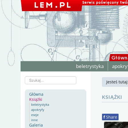
Główn
beletrystyka
apokry
Szukaj...
Jesteś tuta
Główna
KSIĄŻKI
Książki
beletrystyka
apokryfy
eseje
f
Share
inne
Galeria