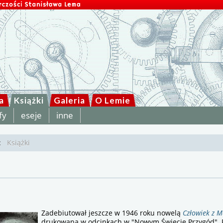
a
Książki
Galeria
O Lemie
fy
eseje
inne
j:
Książki
Zadebiutował jeszcze w 1946 roku nowelą
Człowiek z 
drukowaną w odcinkach w "Nowym Świecie Przygód". 