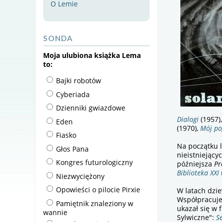
O Lemie
SONDA
Moja ulubiona książka Lema
to:
Bajki robotów
Cyberiada
Dzienniki gwiazdowe
Dialogi
(1957)
Eden
(1970),
Mój po
Fiasko
Na początku l
Głos Pana
nieistniejącyc
Kongres futurologiczny
późniejsza
Pr
Biblioteka XXI
Niezwyciężony
Opowieści o pilocie Pirxie
W latach dzi
Współpracuje
Pamiętnik znaleziony w
ukazał się w 
wannie
Sylwiczne":
S