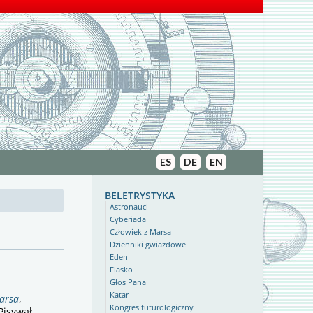
ES
DE
EN
beletrystyka
Astronauci
Cyberiada
Człowiek z Marsa
Dzienniki gwiazdowe
Eden
Fiasko
Głos Pana
Katar
Marsa
,
Kongres futurologiczny
Pisywał