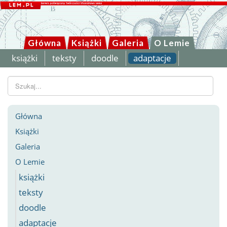
Główna
Książki
Galeria
O Lemie
książki
teksty
doodle
adaptacje
Szukaj...
Główna
Książki
Galeria
O Lemie
książki
teksty
doodle
adaptacje