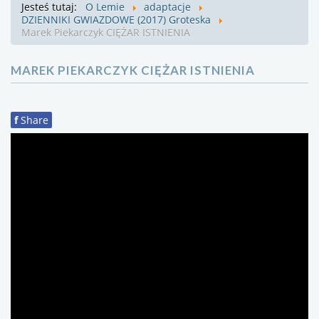
Jesteś tutaj:
O Lemie
adaptacje
DZIENNIKI GWIAZDOWE (2017) Groteska
Marek Piekarczyk CIĘŻAR ISTNIENIA
MAREK PIEKARCZYK CIĘŻAR ISTNIENIA
f
Share