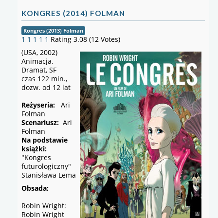
KONGRES (2014) FOLMAN
Kongres (2013) Folman
1
1
1
1
1
Rating 3.08 (12 Votes)
(USA, 2002)
Animacja,
Dramat, SF
czas 122 min.,
dozw. od 12 lat
Reżyseria:
Ari
Folman
Scenariusz:
Ari
Folman
Na podstawie
książki:
"Kongres
futurologiczny"
Stanisława Lema
Obsada:
Robin Wright:
Robin Wright