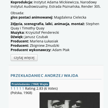
Koprodukcja:
Instytut Adama Mickiewicza, Narodowy
Instytut Audiowizualny, Estrada Poznańska, Render 305.
Obsada:
głos postaci animowanej:
Magdalena Cielecka
Zdjęcia, scenografia, lalki, animacja, montaż:
Stephen
Quay i Timothy Quay
Muzyka:
Krzysztof Penderecki
Dźwięk:
Janusz Czubak
Producent:
Marlena Łukasiak
Producent:
Zbigniew Zmudzki
Producent wykonawczy:
Adam Ptak
czytaj więcej
PRZEKŁADANIEC ANDRZEJ WAJDA
Przekładaniec (1968) Wajda
1
1
1
1
1
Rating 2.83 (6 Votes)
(Polska, 1968)