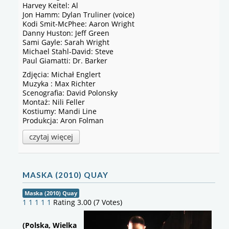
Harvey Keitel: Al
Jon Hamm: Dylan Truliner (voice)
Kodi Smit-McPhee: Aaron Wright
Danny Huston: Jeff Green
Sami Gayle: Sarah Wright
Michael Stahl-David: Steve
Paul Giamatti: Dr. Barker
Zdjęcia: Michał Englert
Muzyka : Max Richter
Scenografia: David Polonsky
Montaż: Nili Feller
Kostiumy: Mandi Line
Produkcja: Aron Folman
czytaj więcej
MASKA (2010) QUAY
Maska (2010) Quay
1
1
1
1
1
Rating 3.00 (7 Votes)
(Polska, Wielka