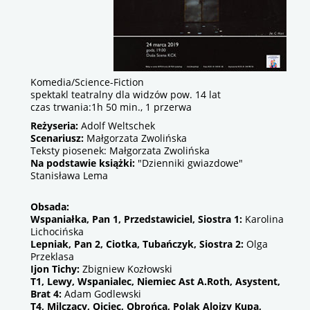
Komedia/Science-Fiction
spektakl teatralny dla widzów pow. 14 lat
czas trwania:1h 50 min., 1 przerwa
Reżyseria:
Adolf Weltschek
Scenariusz:
Małgorzata Zwolińska
Teksty piosenek: Małgorzata Zwolińska
Na podstawie książki:
"Dzienniki gwiazdowe"
Stanisława Lema
Obsada:
Wspaniałka, Pan 1, Przedstawiciel, Siostra 1:
Karolina
Lichocińska
Lepniak, Pan 2, Ciotka, Tubańczyk, Siostra 2:
Olga
Przeklasa
Ijon Tichy:
Zbigniew Kozłowski
T1, Lewy, Wspanialec, Niemiec Ast A.Roth, Asystent,
Brat 4:
Adam Godlewski
T4, Milczący, Ojciec, Obrońca, Polak Alojzy Kupa,