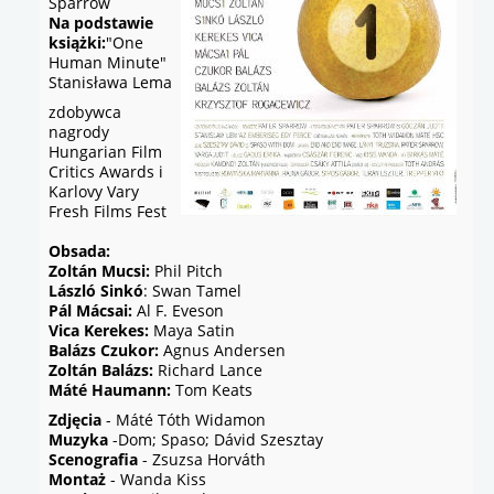
Sparrow
Na podstawie
książki:
"One
Human Minute"
Stanisława Lema
zdobywca
nagrody
Hungarian Film
Critics Awards i
Karlovy Vary
Fresh Films Fest
Obsada:
Zoltán Mucsi:
Phil Pitch
László Sinkó
: Swan Tamel
Pál Mácsai:
Al F. Eveson
Vica Kerekes:
Maya Satin
Balázs Czukor:
Agnus Andersen
Zoltán Balázs:
Richard Lance
Máté Haumann:
Tom Keats
Zdjęcia
- Máté Tóth Widamon
Muzyka
-Dom; Spaso; Dávid Szesztay
Scenografia
- Zsuzsa Horváth
Montaż
- Wanda Kiss