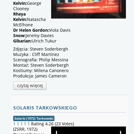
Kelvin:
George
Clooney
Rheya
Kelvin:
Natascha
McElhone
Dr Helen Gordon:
Viola Davis
Snow:
Jeremy Davies
Gibarian:
Ulrich Tukur
Zdjęcia: Steven Soderbergh
Muzyka : Cliff Martinez
Scenografia: Philip Messina
Montaż: Steven Soderbergh
Kostiumy: Milena Canonero
Produkcja: James Cameron
czytaj więcej
SOLARIS TARKOWSKIEGO
Solaris (1972) Tarkowski
1
1
1
1
1
Rating 4.26 (23 Votes)
(ZSRR, 1972)