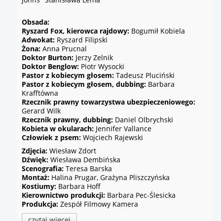
Obsada:
Ryszard Fox, kierowca rajdowy:
Bogumił Kobiela
Adwokat:
Ryszard Filipski
Żona:
Anna Prucnal
Doktor Burton:
Jerzy Zelnik
Doktor Benglow:
Piotr Wysocki
Pastor z kobiecym głosem:
Tadeusz Pluciński
Pastor z kobiecym głosem, dubbing:
Barbara
Krafftówna
Rzecznik prawny towarzystwa ubezpieczeniowego:
Gerard Wilk
Rzecznik prawny, dubbing:
Daniel Olbrychski
Kobieta w okularach:
Jennifer Vallance
Człowiek z psem:
Wojciech Rajewski
Zdjęcia:
Wiesław Zdort
Dźwięk:
Wiesława Dembińska
Scenografia:
Teresa Barska
Montaż:
Halina Prugar, Grażyna Pliszczyńska
Kostiumy:
Barbara Hoff
Kierownictwo produkcji:
Barbara Pec-Ślesicka
Produkcja:
Zespół Filmowy Kamera
czytaj więcej