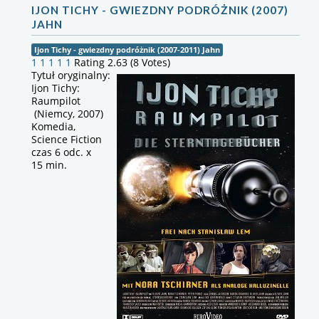
IJON TICHY - GWIEZDNY PODRÓŻNIK (2007)
JAHN
Ijon Tichy - gwiezdny podróżnik (2007-2011) Jahn
1
1
1
1
1
Rating 2.63 (8 Votes)
Tytuł oryginalny:
Ijon Tichy:
Raumpilot
(Niemcy, 2007)
Komedia,
Science Fiction
czas 6 odc. x
15 min.