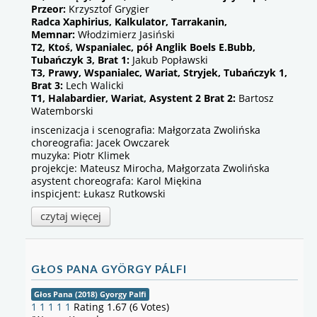
Przeor:
Krzysztof Grygier
Radca Xaphirius, Kalkulator, Tarrakanin,
Memnar:
Włodzimierz Jasiński
T2, Ktoś, Wspanialec, pół Anglik Boels E.Bubb,
Tubańczyk 3, Brat 1:
Jakub Popławski
T3, Prawy, Wspanialec, Wariat, Stryjek, Tubańczyk 1,
Brat 3:
Lech Walicki
T1, Halabardier, Wariat, Asystent 2 Brat 2:
Bartosz
Watemborski
inscenizacja i scenografia: Małgorzata Zwolińska
choreografia: Jacek Owczarek
muzyka: Piotr Klimek
projekcje: Mateusz Mirocha, Małgorzata Zwolińska
asystent choreografa: Karol Miękina
inspicjent: Łukasz Rutkowski
czytaj więcej
GŁOS PANA GYÖRGY PÁLFI
Głos Pana (2018) Gyorgy Palfi
1
1
1
1
1
Rating 1.67 (6 Votes)