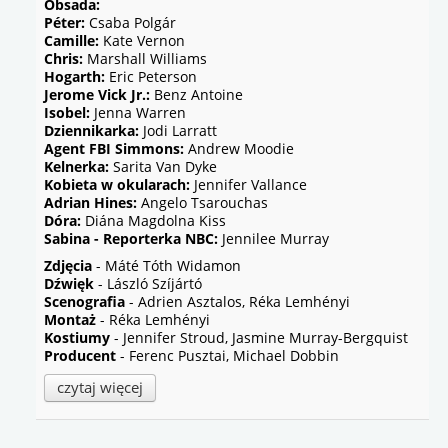
Obsada:
Péter:
Csaba Polgár
Camille:
Kate Vernon
Chris:
Marshall Williams
Hogarth:
Eric Peterson
Jerome Vick Jr.:
Benz Antoine
Isobel:
Jenna Warren
Dziennikarka:
Jodi Larratt
Agent FBI Simmons:
Andrew Moodie
Kelnerka:
Sarita Van Dyke
Kobieta w okularach:
Jennifer Vallance
Adrian Hines:
Angelo Tsarouchas
Dóra:
Diána Magdolna Kiss
Sabina - Reporterka NBC:
Jennilee Murray
Zdjęcia
- Máté Tóth Widamon
Dźwięk
- László Szíjártó
Scenografia
- Adrien Asztalos, Réka Lemhényi
Montaż
- Réka Lemhényi
Kostiumy
- Jennifer Stroud, Jasmine Murray-Bergquist
Producent
- Ferenc Pusztai, Michael Dobbin
czytaj więcej