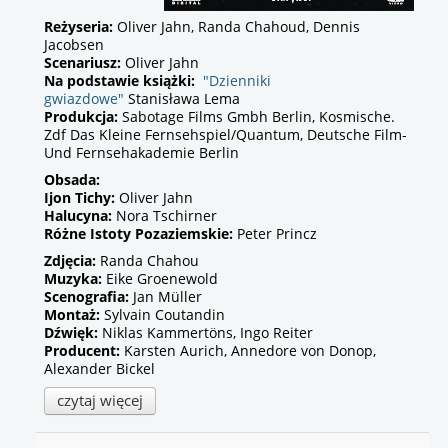
Reżyseria:
Oliver Jahn, Randa Chahoud, Dennis
Jacobsen
Scenariusz:
Oliver Jahn
Na podstawie książki:
"Dzienniki
gwiazdowe"
Stanisława Lema
Produkcja:
Sabotage Films Gmbh Berlin, Kosmische.
Zdf Das Kleine Fernsehspiel/Quantum, Deutsche Film-
Und Fernsehakademie Berlin
Obsada:
Ijon Tichy:
Oliver Jahn
Halucyna:
Nora Tschirner
Różne Istoty Pozaziemskie:
Peter Princz
Zdjęcia:
Randa Chahou
Muzyka:
Eike Groenewold
Scenografia:
Jan Müller
Montaż:
Sylvain Coutandin
Dźwięk:
Niklas Kammertöns, Ingo Reiter
Producent:
Karsten Aurich, Annedore von Donop,
Alexander Bickel
czytaj więcej