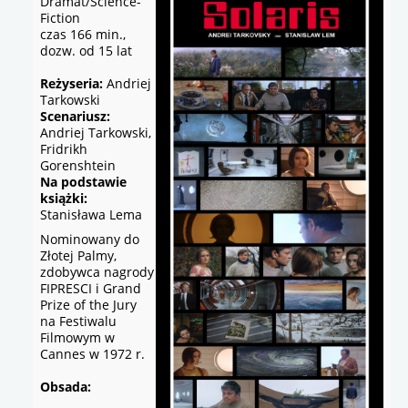
Dramat/Science-
Fiction
czas 166 min.,
dozw. od 15 lat
Reżyseria:
Andriej
Tarkowski
Scenariusz:
Andriej Tarkowski,
Fridrikh
Gorenshtein
Na podstawie
książki:
Stanisława Lema
Nominowany do
Złotej Palmy,
zdobywca nagrody
FIPRESCI i Grand
Prize of the Jury
na Festiwalu
Filmowym w
Cannes w 1972 r.
Obsada: