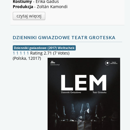
Kostiumy
- Erika Gadus
Produkcja
- Zoltán Kamondi
czytaj więcej
DZIENNIKI GWIAZDOWE TEATR GROTESKA
Dzienniki gwiazdowe (2017) Weltschek
1
1
1
1
1
Rating 2.71 (7 Votes)
(Polska, 12017)