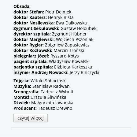
Obsada:
doktor Stefan:
Piotr Dejmek
doktor Kauters:
Henryk Bista
doktor Nosilewska:
Ewa Dałkowska
Zygmunt Sekułowski:
Gustaw Holoubek
dyrektor szpitala:
Zygmunt Hübner
doktor Marglewski:
Wojciech Pszoniak
doktor Rygier:
Zbigniew Zapasiewicz
doktor Kozłowski:
Marcin Troński
pielęgniarz Józef:
Ryszard Kotys
pacjent szpitala:
Władysław Kowalski
pacjentka szpitala:
Elżbieta Karkoszka
inżynier Andrzej Nowacki:
Jerzy Bińczycki
Zdjęcia:
Witold Sobociński
Muzyka:
Stanisław Radwan
Scenografia:
Tadeusz Wybult
Montaż:
Urszula Śliwińska
Dźwięk:
Małgorzata Jaworska
Producent:
Tadeusz Drewno
czytaj więcej