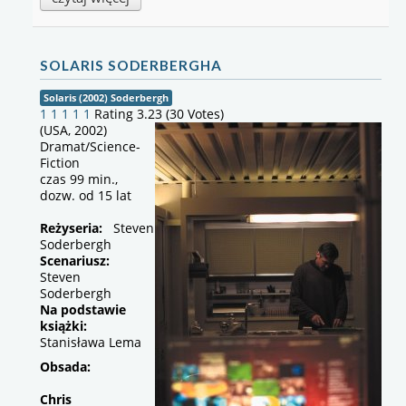
SOLARIS SODERBERGHA
Solaris (2002) Soderbergh
1
1
1
1
1
Rating 3.23 (30 Votes)
(USA, 2002)
Dramat/Science-
Fiction
czas 99 min.,
dozw. od 15 lat
Reżyseria:
Steven
Soderbergh
Scenariusz:
Steven
Soderbergh
Na podstawie
książki:
Stanisława Lema
Obsada:
Chris