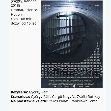
(Węgry, Kanada,
2018)
Dramat/Science-
Fiction
czas 108 min.,
dozw. od 15 lat
Reżyseria:
György Pálfi
Scenariusz:
György Pálfi, Gergö Nagy V., Zsófia Ruttkay
Na podstawie książki:
"Głos Pana" Stanisława Lema