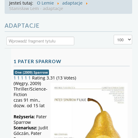
Jesteś tutaj:
O Lemie
adaptacje
Stanisław Lem - adaptacje
ADAPTACJE
Wprowadź fragment tytułu
Pokaż #
1 PATER SPARROW
One (2009) Sparrow
1
1
1
1
1
Rating 3.31 (13 Votes)
(Węgry, 2009)
Thriller/Science-
Fiction
czas 91 min.,
dozw. od 15 lat
Reżyseria:
Pater
Sparrow
Scenariusz:
Judit
Góczán, Pater