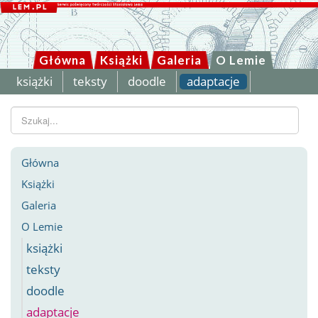
Główna
Książki
Galeria
O Lemie
książki
teksty
doodle
adaptacje
Szukaj...
Główna
Książki
Galeria
O Lemie
książki
teksty
doodle
adaptacje