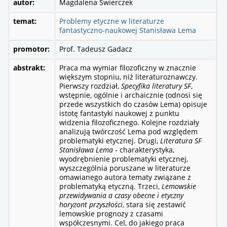
autor:
Magdalena Świerczek
temat:
Problemy etyczne w literaturze
fantastyczno-naukowej Stanisława Lema
promotor:
Prof. Tadeusz Gadacz
abstrakt:
Praca ma wymiar filozoficzny w znacznie
większym stopniu, niż literaturoznawczy.
Pierwszy rozdział,
Specyfika literatury SF
,
wstępnie, ogólnie i archaicznie (odnosi się
przede wszystkich do czasów Lema) opisuje
istotę fantastyki naukowej z punktu
widzenia filozoficznego. Kolejne rozdziały
analizują twórczość Lema pod względem
problematyki etycznej. Drugi,
Literatura SF
Stanisława Lema
- charakterystyka,
wyodrębnienie problematyki etycznej,
wyszczególnia poruszane w literaturze
omawianego autora tematy związane z
problematyką etyczną. Trzeci,
Lemowskie
przewidywania a czasy obecne i etyczny
horyzont przyszłości
, stara się zestawić
lemowskie prognozy z czasami
współczesnymi. Cel, do jakiego praca