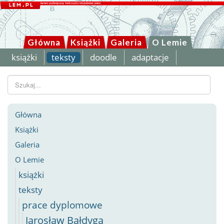
Główna
Książki
Galeria
O Lemie
książki
teksty
doodle
adaptacje
Szukaj...
Główna
Książki
Galeria
O Lemie
książki
teksty
prace dyplomowe
Jarosław Bałdyga