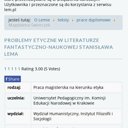
Użytkownika i przeznaczone są do korzystania z serwisu
lem.pl
Jesteś tutaj:
O Lemie
teksty
prace dyplomowe
Magdalena Świerczek
PROBLEMY ETYCZNE W LITERATURZE
FANTASTYCZNO-NAUKOWEJ STANISŁAWA
LEMA
1
1
1
1
1
Rating 3.00 (5 Votes)
f
Share
rodzaj:
Praca magisterska na kierunku etyka
uczelnia:
Uniwersytet Pedagogiczny im. Komisji
Edukacji Narodowej w Krakowie
wydział:
Wydział Humanistyczny, Instytut Filozofii i
Socjologii