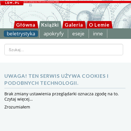
Główna
Książki
Galeria
O Lemie
beletrystyka
apokryfy
eseje
inne
Szukaj...
UWAGA! TEN SERWIS UŻYWA COOKIES I
PODOBNYCH TECHNOLOGII.
Brak zmiany ustawienia przeglądarki oznacza zgodę na to.
Czytaj więcej…
Zrozumiałem