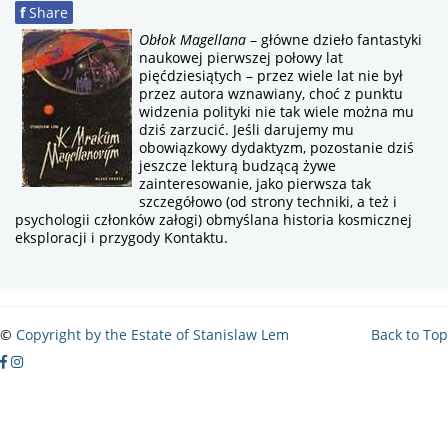
f
Share
Obłok Magellana
– główne dzieło fantastyki
naukowej pierwszej połowy lat
pięćdziesiątych – przez wiele lat nie był
przez autora wznawiany, choć z punktu
widzenia polityki nie tak wiele można mu
dziś zarzucić. Jeśli darujemy mu
obowiązkowy dydaktyzm, pozostanie dziś
jeszcze lekturą budzącą żywe
zainteresowanie, jako pierwsza tak
szczegółowo (od strony techniki, a też i
psychologii członków załogi) obmyślana historia kosmicznej
eksploracji i przygody Kontaktu.
5.00
out
of
5
©
Copyright by the Estate of Stanislaw Lem
Back to Top
based
on
3
ratings
3
user
reviews.