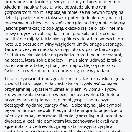
umówione spotkanie z pewnym uczonym korespondentem
Akademii Nauk w hotelu, więc opowiedziałem o tym
gospodarzom moim. Uspokajali mnie, że na pewno zdążę na
dziesiątą (wieczorem) taksówką, potem jednak, kiedy na moje
molestowania biesiadę zakończono (dochodziły mnie odgłosy
jakichś pertraktacji z obsługą), okazało się, że o „taxi” nie ma
mowy i fizycy rzucali się daremnie pod koła aut, które nas
bezlitośnie mijały, tak iż około północy dotarłem wreszcie do
hotelu, z poczuciem winy względem umówionego uczonego.
Tamże przeżyłem niejaki wstrząs: oto ów pan w bardzo już
średnim wieku siedział na podłodze przed moimi drzwiami,
na teczce, którą sobie podłożył, i musiałem udawać, iż takie
oczekiwanie w takiej sytuacji jest najzwyklejszą rzeczą w
świecie: nawet zanadto przepraszać go nie wypadało.
To są oczywiście drobiazgi, ale z nich, jak z roztrzaskanego na
kawałki lustra, wyglądała sowiecka rzeczywistość — wyżyn
przynajmniej. Słyszałem „śmiałe” pieśni w Domu Fizyków,
którzy pozwalali sobie na więcej, niż było wolno. Do hotelu
przyniesiono mi pierwsze „niemal gorące” od maszyn
tłoczących wydanie
Jednego dnia...
Sołżenicyna, jako symbol
pękania murów niewoli. Kiedym do Leningradu odjeżdżał, o
północy niemal, odprowadzili mnie gromadką inni uczeni na
dworzec, a ktoś, nie pamiętam kto, zachowany jak relikwia
egzemplarz przedrewolucyjnego, starorosyjską cyrylicą
wydrukowanego tomiku wierszy Majakowskiego wcisnął mi w