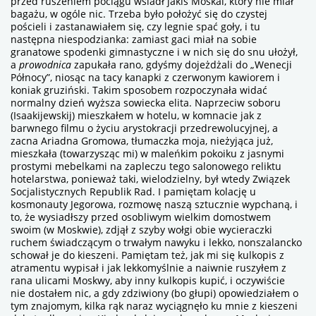
przed ruszeniem pociągu wsiadł jakiś Moskal, który nie miał
bagażu, w ogóle nic. Trzeba było położyć się do czystej
pościeli i zastanawiałem się, czy legnie spać goły, i tu
następna niespodzianka: zamiast gaci miał na sobie
granatowe spodenki gimnastyczne i w nich się do snu ułożył,
a
prowodnica
zapukała rano, gdyśmy dojeżdżali do „Wenecji
Północy”, niosąc na tacy kanapki z czerwonym kawiorem i
koniak
gruziński. Takim sposobem rozpoczynała widać
normalny dzień wyższa sowiecka elita. Naprzeciw soboru
(Isaakijewskij) mieszkałem w hotelu, w komnacie jak z
barwnego filmu o życiu arystokracji przedrewolucyjnej, a
zacna Ariadna Gromowa, tłumaczka moja, nieżyjąca już,
mieszkała (towarzysząc mi) w maleńkim pokoiku z jasnymi
prostymi mebelkami na zapleczu tego salonowego reliktu
hotelarstwa, ponieważ taki, wielodzielny, był wtedy Związek
Socjalistycznych Republik Rad. I pamiętam kolację u
kosmonauty Jegorowa, rozmowę naszą sztucznie wypchaną, i
to, że wysiadłszy przed osobliwym wielkim domostwem
swoim (w Moskwie), zdjął z szyby wołgi obie wycieraczki
ruchem świadczącym o trwałym nawyku i lekko, nonszalancko
schował je do kieszeni. Pamiętam też, jak mi się kulkopis z
atramentu wypisał i jak lekkomyślnie a naiwnie ruszyłem z
rana ulicami Moskwy, aby inny kulkopis kupić, i oczywiście
nie dostałem nic, a gdy zdziwiony (bo głupi) opowiedziałem o
tym znajomym, kilka rąk naraz wyciągnęło ku mnie z kieszeni