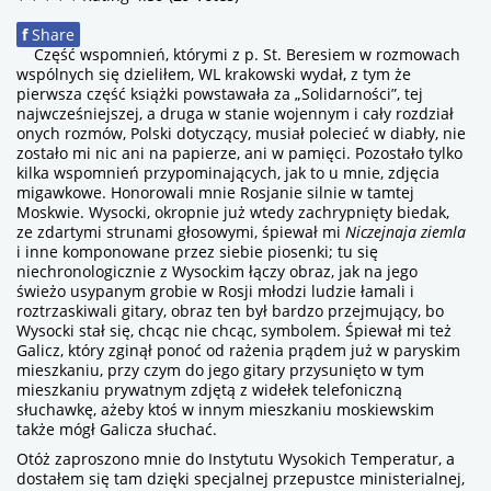
f
Share
Część wspomnień, którymi z p. St. Beresiem w rozmowach
wspólnych się dzieliłem, WL krakowski wydał, z tym że
pierwsza część książki powstawała za „Solidarności”, tej
najwcześniejszej, a druga w stanie wojennym i cały rozdział
onych rozmów, Polski dotyczący, musiał polecieć w diabły, nie
zostało mi nic ani na papierze, ani w pamięci. Pozostało tylko
kilka wspomnień przypominających, jak to u mnie, zdjęcia
migawkowe. Honorowali mnie Rosjanie silnie w tamtej
Moskwie. Wysocki, okropnie już wtedy zachrypnięty biedak,
ze zdartymi strunami głosowymi, śpiewał mi
Niczejnaja ziemla
i inne komponowane przez siebie piosenki; tu się
niechronologicznie z Wysockim łączy obraz, jak na jego
świeżo usypanym grobie w Rosji młodzi ludzie łamali i
roztrzaskiwali gitary, obraz ten był bardzo przejmujący, bo
Wysocki stał się, chcąc nie chcąc, symbolem. Śpiewał mi też
Galicz, który zginął ponoć od rażenia prądem już w paryskim
mieszkaniu, przy czym do jego gitary przysunięto w tym
mieszkaniu prywatnym zdjętą z widełek telefoniczną
słuchawkę, ażeby ktoś w innym mieszkaniu moskiewskim
także mógł Galicza słuchać.
Otóż zaproszono mnie do Instytutu Wysokich Temperatur, a
dostałem się tam dzięki specjalnej przepustce ministerialnej,