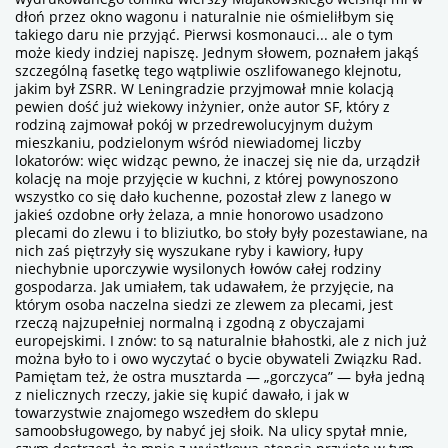
dłoń przez okno wagonu i naturalnie nie ośmieliłbym się
takiego daru nie przyjąć. Pierwsi kosmonauci... ale o tym
może kiedy indziej napiszę. Jednym słowem, poznałem jakąś
szczególną fasetkę tego wątpliwie oszlifowanego klejnotu,
jakim był ZSRR. W Leningradzie przyjmował mnie kolacją
pewien dość już wiekowy inżynier, onże autor SF, który z
rodziną zajmował pokój w przedrewolucyjnym dużym
mieszkaniu, podzielonym wśród niewiadomej liczby
lokatorów: więc widząc pewno, że inaczej się nie da, urządził
kolację na moje przyjęcie w kuchni, z której powynoszono
wszystko co się dało kuchenne, pozostał zlew z lanego w
jakieś ozdobne orły żelaza, a mnie honorowo usadzono
plecami do zlewu i to bliziutko, bo stoły były pozestawiane, na
nich zaś piętrzyły się wyszukane ryby i kawiory, łupy
niechybnie uporczywie wysilonych łowów całej rodziny
gospodarza. Jak umiałem, tak udawałem, że przyjęcie, na
którym osoba naczelna siedzi ze zlewem za plecami, jest
rzeczą najzupełniej normalną i zgodną z obyczajami
europejskimi. I znów: to są naturalnie błahostki, ale z nich już
można było to i owo wyczytać o bycie obywateli Związku Rad.
Pamiętam też, że ostra musztarda — „gorczyca” — była jedną
z nielicznych rzeczy, jakie się kupić dawało, i jak w
towarzystwie znajomego wszedłem do sklepu
samoobsługowego, by nabyć jej słoik. Na ulicy spytał mnie,