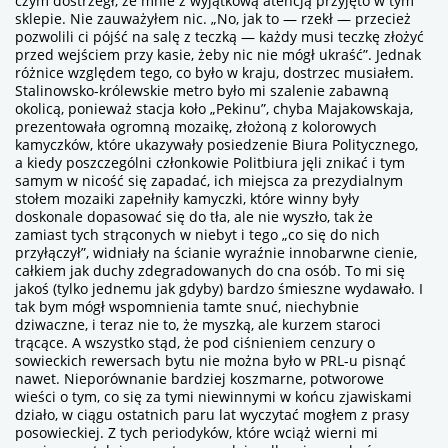
czym dostrzegł, że mnie z wyjątkową atencją przyjęto w tym
sklepie. Nie zauważyłem nic. „No, jak to — rzekł — przecież
pozwolili ci pójść na salę z teczką — każdy musi teczkę złożyć
przed wejściem przy kasie, żeby nic nie mógł ukraść”. Jednak
różnice względem tego, co było w kraju, dostrzec musiałem.
Stalinowsko-królewskie metro było mi szalenie zabawną
okolicą, ponieważ stacja koło „Pekinu”, chyba Majakowskaja,
prezentowała ogromną mozaikę, złożoną z kolorowych
kamyczków, które ukazywały posiedzenie Biura Politycznego,
a kiedy poszczególni członkowie Politbiura jęli znikać i tym
samym w nicość się zapadać, ich miejsca za prezydialnym
stołem mozaiki zapełniły kamyczki, które winny były
doskonale dopasować się do tła, ale nie wyszło, tak że
zamiast tych strąconych w niebyt i tego „co się do nich
przyłączył”, widniały na ścianie wyraźnie innobarwne
cienie
,
całkiem jak duchy zdegradowanych do cna osób. To mi się
jakoś (tylko jednemu jak gdyby) bardzo śmieszne wydawało. I
tak bym mógł wspomnienia tamte snuć, niechybnie
dziwaczne, i teraz nie to, że myszką, ale kurzem staroci
trącące. A wszystko stąd, że pod ciśnieniem cenzury o
sowieckich rewersach bytu nie można było w PRL-u pisnąć
nawet. Nieporównanie bardziej koszmarne, potworowe
wieści o tym, co się za tymi niewinnymi w końcu zjawiskami
działo, w ciągu ostatnich paru lat wyczytać mogłem z prasy
posowieckiej. Z tych periodyków, które wciąż wierni mi