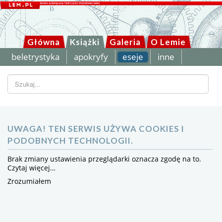
Główna
Książki
Galeria
O Lemie
beletrystyka
apokryfy
eseje
inne
Szukaj...
UWAGA! TEN SERWIS UŻYWA COOKIES I
PODOBNYCH TECHNOLOGII.
Brak zmiany ustawienia przeglądarki oznacza zgodę na to.
Czytaj więcej…
Zrozumiałem