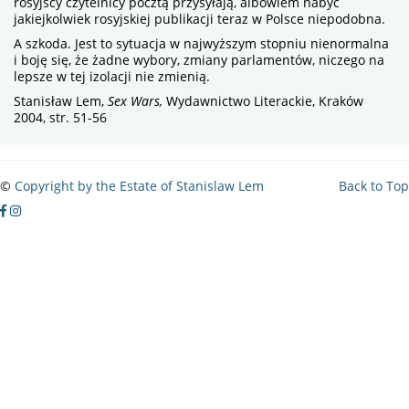
rosyjscy czytelnicy pocztą przysyłają, albowiem nabyć
jakiejkolwiek rosyjskiej publikacji teraz w Polsce niepodobna.
A szkoda. Jest to sytuacja w najwyższym stopniu nienormalna
i boję się, że żadne wybory, zmiany parlamentów, niczego na
lepsze w tej izolacji nie zmienią.
Stanisław Lem,
Sex Wars,
Wydawnictwo Literackie, Kraków
2004, str. 51-56
©
Copyright by the Estate of Stanislaw Lem
Back to Top