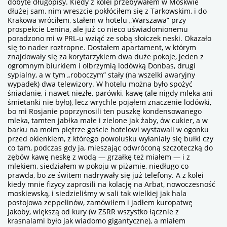
dobyte długopisy. Kiedy z kolei przebywałem w Moskwie
dłużej sam, nim wreszcie pokłóciłem się z Tarkowskim, i do
Krakowa wróciłem, stałem w hotelu „Warszawa” przy
prospekcie Lenina, ale już co nieco uświadomionemu
poradzono mi w PRL-u wziąć ze sobą słoiczek neski. Okazało
się to nader roztropne. Dostałem apartament, w którym
znajdowały się za korytarzykiem dwa duże pokoje, jeden z
ogromnym biurkiem i olbrzymią lodówką Donbas, drugi
sypialny, a w tym „roboczym” stały (na wszelki awaryjny
wypadek)
dwa
telewizory. W hotelu można było spożyć
śniadanie, i nawet niezłe, parówki, kawę (ale nigdy mleka ani
śmietanki nie było), lecz wrychle pojąłem znaczenie lodówki,
bo mi Rosjanie poprzynosili ten puszkę kondensowanego
mleka, tamten jabłka małe i zielone jak żaby, ów cukier, a w
barku na moim piętrze goście hotelowi wystawali w ogonku
przed okienkiem, z którego powoluśku wyłaniały się bułki czy
co tam, podczas gdy ja, mieszając odwróconą szczoteczką do
zębów kawę neskę z wodą — grzałkę też miałem — i z
mlekiem, siedziałem w pokoju w piżamie, niedługo co
prawda, bo ze świtem nadrywały się już telefony. A z kolei
kiedy mnie fizycy zaprosili na kolację na Arbat, nowoczesność
moskiewską, i siedzieliśmy w sali tak wielkiej jak hala
postojowa zeppelinów, zamówiłem i jadłem kuropatwę
jakoby, większą od kury (w ZSRR wszystko łącznie z
krasnalami było jak wiadomo gigantyczne), a miałem