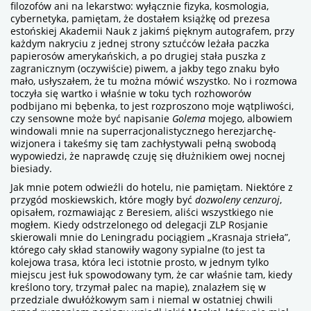
filozofów ani na lekarstwo: wyłącznie fizyka, kosmologia,
cybernetyka, pamiętam, że dostałem książkę od prezesa
estońskiej Akademii Nauk z jakimś pięknym autografem, przy
każdym nakryciu z jednej strony sztućców leżała paczka
papierosów amerykańskich, a po drugiej stała puszka z
zagranicznym (oczywiście) piwem, a jakby tego znaku było
mało, usłyszałem, że
tu
można mówić wszystko. No i rozmowa
toczyła się wartko i właśnie w toku tych rozhoworów
podbijano mi bębenka, to jest rozproszono moje wątpliwości,
czy sensowne może być napisanie
Golema
mojego, albowiem
windowali mnie na superracjonalistycznego herezjarchę-
wizjonera i takeśmy się tam zachłystywali pełną swobodą
wypowiedzi, że naprawdę czuję się dłużnikiem owej nocnej
biesiady.
Jak mnie potem odwieźli do hotelu, nie pamiętam. Niektóre z
przygód moskiewskich, które mogły być
dozwoleny cenzuroj
,
opisałem, rozmawiając z Beresiem, aliści wszystkiego nie
mogłem. Kiedy odstrzelonego od delegacji ZLP Rosjanie
skierowali mnie do Leningradu pociągiem „Krasnaja strieła”,
którego cały skład stanowiły wagony sypialne (to jest ta
kolejowa trasa, która leci istotnie prosto, w jednym tylko
miejscu jest łuk spowodowany tym, że car właśnie
tam
, kiedy
kreślono tory, trzymał palec na mapie), znalazłem się w
przedziale dwułóżkowym sam i niemal w ostatniej chwili