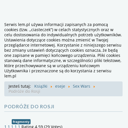
Serwis lem.pl używa informacji zapisanych za pomocą
cookies (tzw. „ciasteczek”) w celach statystycznych oraz w
celu dostosowania do indywidualnych potrzeb użytkowników.
Ustawienia dotyczące cookies można zmienić w Twojej
przeglądarce internetowej. Korzystanie z niniejszego serwisu
bez zmiany ustawień dotyczących cookies oznacza, że będą
one zapisane w pamięci końcowego urządzenia. Pliki cookies
stanowią dane informatyczne, w szczególności pliki tekstowe,
które przechowywane są w urządzeniu końcowym
Użytkownika i przeznaczone są do korzystania z serwisu
lem.pl
Jesteś tutaj:
Książki
eseje
Sex Wars
Podróże do Rosji
PODRÓŻE DO ROSJI
fragmenty
1
1
1
1
1
Rating 4.59 (29 Votes)