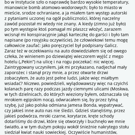
bo w Instytucie szło o naprawdę bardzo wysokie temperatury,
mianowicie bomb atomowo-wodorowych; było to miasto w
mieście, srodze ochraniane, a ja miałem tam występ autorski
z pytaniami uczonej na ogół publiczności, której naczelny
zawód pozostał mi
wtedy
nie znany. A kiedy (zimno już było)
po tym występie ktoś pomagał mi płaszcz włożyć, zarazem
wcisnął mi konspiracyjnie jakąś karteczkę do garści i było tam
napisane (po rosyjsku oczywiście), że człowiekowi temu mogę
całkowicie zaufać: jako poręczyciel był podpisany Galicz.
Zaraz też w oczekiwaniu na auto dowiedziałem się od owego
człeka, że winienem po dziewiątej wieczorem wyjść z mego
hotelu („Pekin”) na ulicę i na rogu poczekać: nic więcej.
Zaintrygowany uczyniłem, jak mi przykazano, nadjechał mały
zaporożec i stanął przy mnie, a przez otwarte drzwi
zobaczyłem, że auto jest pełne ludzi, jakże więc miałbym
wsiadać?
Niczewo
, powiedzieli, wylądowawszy więc na czyichś
kolanach parę razy podczas jazdy ciemnymi ulicami (Moskwa,
w tych dzielnicach, do których wieziony byłem, odznaczała się
mrokiem egipskim nocą), odwracałem się, by przez tylną
szybę, już jako polska odmiana Jamesa Bonda, wypatrywać,
czy jakieś inne auto nas nie śledzi. Gdzieś stanęliśmy, przez
jakieś podwórza, mroki czarne, korytarze, kręte schody
dotarliśmy do drzwi, które się otworzyły i buchnęło we mnie
światło, a w tym dużym pokoju wokół śnieżnie nakrytego stołu
siedział kwiat nauki sowieckiej. Oczywiście humanistów,