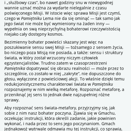
i „służbowy czas”, bo nawet godziny snu w niewygodnej
wannie uznać można za wydarte nielegalnie z czasu
poświęconego Misji. W istocie więc sprawa Misji jest czymś,
czego w
Pamiętniku
Lema nie da się ominąć — tak samo jak
jego świat nie może być wymieniony na żaden inny —
wypełnia on swą nieprzychylną bohaterowi rzeczywistością
niejako cały dostępny kosmos.
Bezimienny bohater powieści skazany jest więc na
poszukiwanie sensu swej Misji — tożsamego z sensem życia,
bo niczego poza Misją nie posiada, a także: sensu i struktury
świata, w który został wrzucony niczym człowiek
egzystencjalistów. Trudno zatem w czasoprzestrzeni
Pamiętnika
dopatrywać się obrazu realności — może przez to
szczególnie, co zostało w niej „zakryte”, nie dopuszczone do
głosu, wyłączone z powieściowej akcji. To właśnie dzięki temu
redukcjonistycznemu charakterowi świata w
Pamiętniku
rozpoznajemy w nim wielką metaforę. Rozpoznać metaforę, a
przeniknąć jej sens to jednak dwie najzupełniej różne
sprawy.
Aby rozpoznać sens świata-metafory, przyjrzyjmy się, jak
sobie z nim nasz bohater poczyna. Zjawia się w Gmachu,
oczekując instrukcji, która określi zadanie, jakie powinien
wykonać, i nada przez to sens jego poczynaniom. Gmach
jednakowoż wytrwale odmawia mu tej instrukcji, co sprawia,