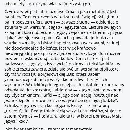
odsłonięty rozpoczyna własną (nieczystą) grę.
Czymże więc jest lub może być Gmach jako metafora? Jest
najpierw Tekstem, czymś w rodzaju (nieświętej) Księgi-mitu,
palimpsestem oferującym — zawsze złudne — odsłonięcie
struktury uniwersum i zagadki egzystencji. Lektura świętych
ksiąg ludzkości obiecuje z reguły wyjaśnienie tajemnicy życia
i jakąś wersję kosmogonii. Gmach opowiada jednak całą
wiązkę rozmaitych historii, spiętrzonych warstwami, żadnej
nie dopowiadając do końca, jest więc krańcowo
niewiarygodny jako propozycja Sensu, przyłożyć doń można
bowiem nieskończoną liczbę kodów. Gmach-Tekst jest
nadzwyczaj „gęsty”, odsyła wciąż do innych tekstów, które w
sobie zresztą zawiera, zdaje się być uniwersalną biblioteką,
czymś w rodzaju Borgesowskiej „Biblioteki Babel”
gromadzącej z definicji wszystkie możliwe teksty i ich
wykładnie. W niektórych jego miejscach, lokalnie, rozpoznamy
odwołania do Szekspira, Calderona — z jego „światem-snem”
czy „życiem-snem”, Kafki — z jego dominacją Instytucji nad
jednostką, Gombrowicza z „rzeczywistością międzyludzką”,
Schulza z jego wersją kosmogonii, Brezy — z metaforą
„urzędu”, itd. Będąc totalnością wszystkich tekstów, staje się
zatem również — literaturą, ale taką, w której pomieszały się
języki i kody.
Jako świat zamknięty i zarazem semantycznie