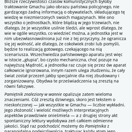
Bliższe rzeczywistości czasów komunistycznych byłoby
traktowanie Gmachu jako obrazu państwa policyjnego, nie
gardzącego żadną informacją o obywatelach, składującego tę
wiedzę w niezmierzonych swoich magazynach. Wie ono
wszystko o jednostkach, które błądzą w jego trzewiach, nie
dlatego, że je wszystkie usilnie śledzi, ale wprost dlatego, że
wie w ogóle wszystko, co wiedzieć można, a jednostka jest w
nim ubezwłasnowolniona już nie z tej przyczyny, że ogranicza
się jej wolność, ale dlatego, że cokolwiek zrobi lub pomyśli,
będzie to realizacją gotowego, czekającego na nią
scenariusza. Wszechwiedza państwowego aparatu jest więc
w istocie „głupia”, bo czysto mechaniczna, choć pozuje na
najwyższą Mądrość, a jednostka raz czuje się przez ów aparat
całkowicie ignorowana, innym razem ulega złudzeniu, że cały
świat został przezeń jakby specjalnie dla niej zbudowany i
zorganizowany. Obydwa te przeświadczenia są zresztą na
równi fałszywe.
Pamiętnik znaleziony w wannie
opalizuje zatem wieloma
znaczeniami. Cóż zresztą dziwnego, skoro jest tekstem o
nieskończonej — jak wszystkie w Gmachu — liczbie wykładni.
Jego złożoność i wielość możliwych interpretacyjnych
aspektów prawdziwie onieśmiela — a z drugiej strony akt
spontaniczny lektury wydobywa zeń całkiem odmienne
jakości. Stąd raz podchodzić możemy do
Pamiętnika
z
paranoidalną podejrzliwością, traktując każdy atom jego