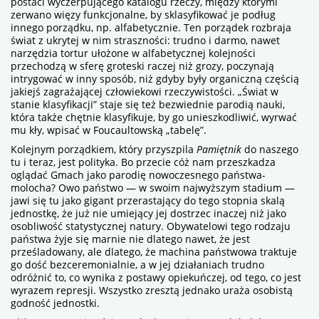
postaci wyczerpującego katalogu rzeczy, między którymi
zerwano więzy funkcjonalne, by sklasyfikować je podług
innego porządku, np. alfabetycznie. Ten porządek rozbraja
świat z ukrytej w nim straszności: trudno i darmo, nawet
narzędzia tortur ułożone w alfabetycznej kolejności
przechodzą w sferę groteski raczej niż grozy, poczynają
intrygować w inny sposób, niż gdyby były organiczną częścią
jakiejś zagrażającej człowiekowi rzeczywistości. „Świat w
stanie klasyfikacji” staje się też bezwiednie parodią nauki,
która także chętnie klasyfikuje, by go unieszkodliwić, wyrwać
mu kły, wpisać w Foucaultowską „tabelę”.
Kolejnym porządkiem, który przyszpila
Pamiętnik
do naszego
tu i teraz, jest polityka. Bo przecie cóż nam przeszkadza
oglądać Gmach jako parodię nowoczesnego państwa-
molocha? Owo państwo — w swoim najwyższym stadium —
jawi się tu jako gigant przerastający do tego stopnia skalą
jednostkę, że już nie umiejący jej dostrzec inaczej niż jako
osobliwość statystycznej natury. Obywatelowi tego rodzaju
państwa żyje się marnie nie dlatego nawet, że jest
prześladowany, ale dlatego, że machina państwowa traktuje
go dość bezceremonialnie, a w jej działaniach trudno
odróżnić to, co wynika z postawy opiekuńczej, od tego, co jest
wyrazem represji. Wszystko zresztą jednako uraża osobistą
godność jednostki.