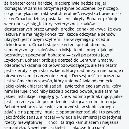
że bohater coraz bardziej niecierpliwie będzie się jej
domagał. W zamian otrzyma jedynie pouczenie, by niczego,
co go spotyka, nie traktował „literalnie”, wszystko bowiem, co
się w Gmachu dzieje, posiada sens ukryty. Bohater próbuje
więc nauczyć się „lektury ezoterycznej” znaków
dostarczanych przez Gmach, prędko jednak odkrywa, że owa
lektura nie ma nigdy końca, tzn. każde odczytanie sensów
ukrytych jest nowym szyfrem i znów wymaga procedur
dekodowania. Gmach staje się w ten sposób domeną
semantycznego szaleństwa, a Misja to nic innego, jak opis
bezradnych poczynań bohatera — czyli po prostu jego
„życiorys”. Bohater próbuje dotrzeć do Centrum Gmachu,
odebrać wskazania od Głównodowodzącego, ale ten ostatni
jest sklerotycznym staruszkiem, który nad niczym nie panuje i
niczym w samej rzeczy nie kieruje. Decyzyjność rozproszona
jest w Gmachu w sposób, który uniemożliwia odsłonięcie
jakiejkolwiek hierarchii zadań i zwierzchniego zamysłu, który
nimi kieruje, choć niby każda z postaci powołuje się tam na
jakieś instrukcje i reguły gry. Nie wiadomo jednak nigdy, jakie
jest ich rzeczywiste pochodzenie i stojąca za nimi intencja.
Bohaterowi pozostaje więc zanurzyć się w siebie samego,
zdać się na popędy, intuicje, spontaniczność, ale i to zawodzi
jako źródło sensu, a raczej — wiedzie ku śmierci jako jedynej
rzeczy niewątpliwej — choć i ta trąci kamuflażem i niejasną
semantyką. Nawet więc szkielet — jako „sedno ciała” —