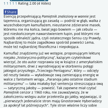
1
1
1
1
1
Rating 2.00 (4 Votes)
f
Share
Esencją przepełniającą
Pamiętnik znaleziony w wannie
jest
tajemnica, organizującą go zasadą — podróż w głąb, walka z
wszechobecnym kamuflażem, nieustanne zdzieranie masek,
któremu nie ma końca, świat jego bowiem — jak cebula —
jest nieskończonym nawarstwieniem łupin, pod którymi nie
sposób odnaleźć jądra, czyli ostatecznego Sensu czy Prawdy.
Najbardziej to może zagadkowa spośród powieści Lema,
może też najbardziej filozoficzna i niepokojąca.
Kamuflaż znajdziemy już we wstępie, proponującym lekturę
niejako „historyczno-polityczną”, każącym czytelnikowi
wierzyć, że oto autor rozprawia się w książce z amerykańskim
militaryzmem, drwi z wyrodniejącej w otorbieniu potęgi
jakiegoś przyszłego „Trzeciego Pentagonu”, który — odcięty
od reszty świata — wyładowuje swą zamierającą energię w
walce z fantomem wroga. „Paranoja jako ostatnie stadium
militaryzmu” — taka miałaby być sentencja streszczająca ową
— satyryczną jakoby — powieść. Tak zapewne miał czytać
Pamiętnik
cenzor z 1960 roku, nie zauważywszy, że w
zakończeniu wstępu autor przekreśla go jakby, wyjawiając, iż
„pierwszych jedenaście stron mają Gnostorowie Hyberiadzcy
za apokryf lat późniejszych”. Tyle stron właśnie liczy sobie