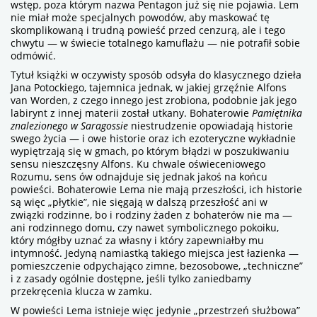
wstęp, poza którym nazwa Pentagon już się nie pojawia. Lem
nie miał może specjalnych powodów, aby maskować tę
skomplikowaną i trudną powieść przed cenzurą, ale i tego
chwytu — w świecie totalnego kamuflażu — nie potrafił sobie
odmówić.
Tytuł książki w oczywisty sposób odsyła do klasycznego dzieła
Jana Potockiego, tajemnica jednak, w jakiej grzęźnie Alfons
van Worden, z czego innego jest zrobiona, podobnie jak jego
labirynt z innej materii został utkany. Bohaterowie
Pamiętnika
znalezionego w Saragossie
niestrudzenie opowiadają historie
swego życia — i owe historie oraz ich ezoteryczne wykładnie
wypiętrzają się w gmach, po którym błądzi w poszukiwaniu
sensu nieszczęsny Alfons. Ku chwale oświeceniowego
Rozumu, sens ów odnajduje się jednak jakoś na końcu
powieści. Bohaterowie Lema nie mają przeszłości, ich historie
są więc „płytkie”, nie sięgają w dalszą przeszłość ani w
związki rodzinne, bo i rodziny żaden z bohaterów nie ma —
ani rodzinnego domu, czy nawet symbolicznego pokoiku,
który mógłby uznać za własny i który zapewniałby mu
intymność. Jedyną namiastką takiego miejsca jest łazienka —
pomieszczenie odpychająco zimne, bezosobowe, „techniczne”
i z zasady ogólnie dostępne, jeśli tylko zaniedbamy
przekręcenia klucza w zamku.
W powieści Lema istnieje więc jedynie „przestrzeń służbowa”