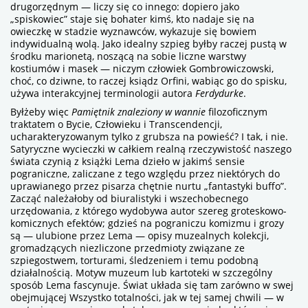
drugorzędnym — liczy się co innego: dopiero jako
„spiskowiec” staje się bohater kimś, kto nadaje się na
owieczkę w stadzie wyznawców, wykazuje się bowiem
indywidualną wolą. Jako idealny szpieg byłby raczej pustą w
środku marionetą, noszącą na sobie liczne warstwy
kostiumów i masek — niczym człowiek Gombrowiczowski,
choć, co dziwne, to raczej ksiądz Orfini, wabiąc go do spisku,
używa interakcyjnej terminologii autora
Ferdydurke
.
Byłżeby więc
Pamiętnik znaleziony w wannie
filozoficznym
traktatem o Bycie, Człowieku i Transcendencji,
ucharakteryzowanym tylko z grubsza na powieść? I tak, i nie.
Satyryczne wycieczki w całkiem realną rzeczywistość naszego
świata czynią z książki Lema dzieło w jakimś sensie
pograniczne, zaliczane z tego względu przez niektórych do
uprawianego przez pisarza chętnie nurtu „fantastyki buffo”.
Zacząć należałoby od biuralistyki i wszechobecnego
urzędowania, z którego wydobywa autor szereg groteskowo-
komicznych efektów; gdzieś na pograniczu komizmu i grozy
są — ulubione przez Lema — opisy muzealnych kolekcji,
gromadzących niezliczone przedmioty związane ze
szpiegostwem, torturami, śledzeniem i temu podobną
działalnością. Motyw muzeum lub kartoteki w szczególny
sposób Lema fascynuje. Świat układa się tam zarówno w swej
obejmującej Wszystko totalności, jak w tej samej chwili — w