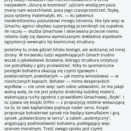
nazywałem „dziurą w kosmosie”, ujściem wiodącym poza
znany nam wszechświat, poza jego czasoprzestrzeń, fizykę,
poza systemy matematyki, etc. — ku jakiemuś
nieokreślonemu postulatowi innego Istnienia. Nie tyle więc w
Gmachu agenci obydwu superpotęg przeniknęli się zupełnie,
ile raczej — służba Gmachowi i skierowana przeciw niemu
rebelia stały się dwoma wymieszanymi dokładnie aspektami
egzystencji wewnątrz tej kosmicznej struktury.
Jesteśmy tu znów gdzieś blisko teologii, ale widzianej od innej
strony. W mrowisku ludzi wypełniających Gmach trudno
wszak o jakiekolwiek działanie, którego struktura instytucji
nie potrafiłaby z góry przewidzieć. Niby to spontaniczne
postępki bohatera okazują się czymś typowym i
powtarzalnym, powielanym — jak można wnioskować — w
niezliczonych kopiach. Bohater — mimo desperackich
wysiłków — nie umie więc sam sobie udowodnić, że ma jakąś
wolną wolę, że nie jest jedynie drobinką ludzkiej materii,
wykonującą ruchy zgodnie z prawidłami Gmachowej „fizyki”. I
tu zjawia się ksiądz Orfini — z propozycją istotnie wskazującą
na to, że swe kapłaństwo pojmuje nader serio. Ksiądz
proponuje bohaterowi spisek nie będący kamuflażem i grą,
spisek „potwierdzony w sercu”, a zatem „autentyczny”,
angażujący podmiotowość bohatera, podlegający więc
ocenom moralnym. Treść owego spisku jest czymś