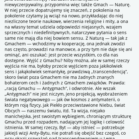
niewyczerpywalny, przypomina więc także Gmach — Naturę.
W niej przecie dopatrujemy się znaczeń, z pokolenia na
pokolenie czytamy ją wciąż na nowo, przykładając do niej
niezliczone teorie naukowe, wierzenia religijne i mity, a ona
na własny temat udziela odpowiedzi niejasnych, wzajem
sprzecznych i niedefinitywnych, natarczywe pytania o sens
same nie mają dla niej bowiem sensu. Z Naturą — tak jak z
Gmachem — wchodzimy w kooperację, ona jednak zwodzi
nas często, prowadzi na manowce, a przy tym nie daje się ani
ominąć, ani oszukać: jest przecie wszystkim, co dla nas
dostępne. Wyjść z Gmachu? Niby można, ale w samej rzeczy
wyjścia nie ma, byłoby przecie wyjściem poza jakikolwiek
sens i jakąkolwiek semantykę, prawdziwą „transcendencją”,
skoro świat poza Gmachem nie ma żadnych znanych
bohaterom cech i żadnych z Gmachem związków. Prawda:
„racją Gmachu — Antygmach”, i odwrotnie. Ale wszak
„Antygmach” nie jest niczym, jeno projekcją, wyobrażeniem
świata negatywowego — jak ów kosmos z antymaterii, o
którym roją fizycy, jak Piekło przeciwstawione Niebu, świat
Obcych — naszemu światu, itd. Ta wizja, niejako
manichejska, jest swoistym wybiegiem, chroniącym strukturę
Gmachu przed rozpadem, nadającym jej logikę i celowość
istnienia. W samej rzeczy, Byt — aby istnieć — potrzebuje
jakiejś wizji Anty-Bytu, nie potrafi się obejść bez czegoś, co
przy okazji rozważań nad transcendowaniem u Lema