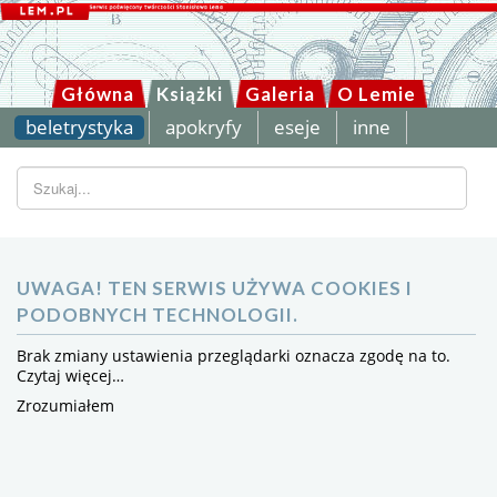
Główna
Książki
Galeria
O Lemie
beletrystyka
apokryfy
eseje
inne
Szukaj...
UWAGA! TEN SERWIS UŻYWA COOKIES I
PODOBNYCH TECHNOLOGII.
Brak zmiany ustawienia przeglądarki oznacza zgodę na to.
Czytaj więcej…
Zrozumiałem