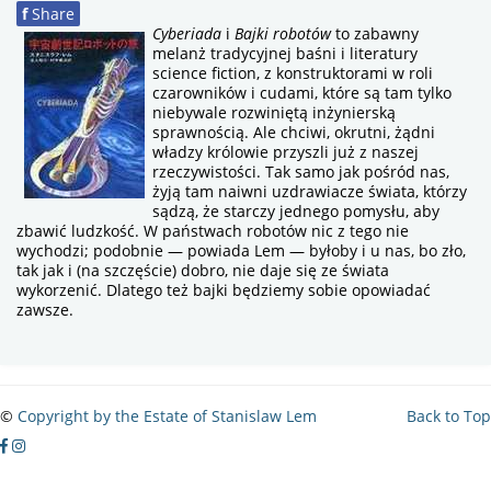
f
Share
Cyberiada
i
Bajki robotów
to zabawny
melanż tradycyjnej baśni i literatury
science fiction, z konstruktorami w roli
czarowników i cudami, które są tam tylko
niebywale rozwiniętą inżynierską
sprawnością. Ale chciwi, okrutni, żądni
władzy królowie przyszli już z naszej
rzeczywistości. Tak samo jak pośród nas,
żyją tam naiwni uzdrawiacze świata, którzy
sądzą, że starczy jednego pomysłu, aby
zbawić ludzkość. W państwach robotów nic z tego nie
wychodzi; podobnie — powiada Lem — byłoby i u nas, bo zło,
tak jak i (na szczęście) dobro, nie daje się ze świata
wykorzenić. Dlatego też bajki będziemy sobie opowiadać
zawsze.
5.00
out
of
5
©
Copyright by the Estate of Stanislaw Lem
Back to Top
based
on
9
ratings
9