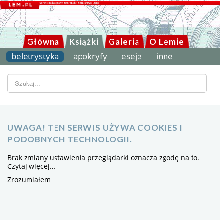
Główna
Książki
Galeria
O Lemie
beletrystyka
apokryfy
eseje
inne
Szukaj...
UWAGA! TEN SERWIS UŻYWA COOKIES I
PODOBNYCH TECHNOLOGII.
Brak zmiany ustawienia przeglądarki oznacza zgodę na to.
Czytaj więcej…
Zrozumiałem