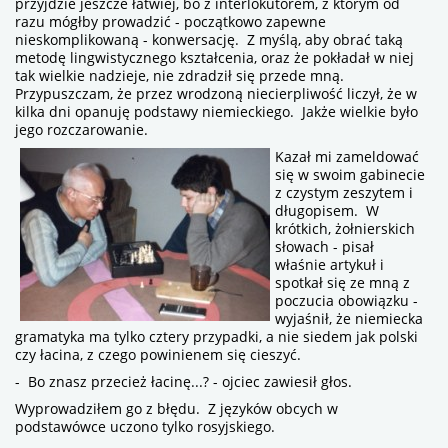
przyjdzie jeszcze łatwiej, bo z interlokutorem, z którym od
razu mógłby prowadzić - początkowo zapewne
nieskomplikowaną - konwersację. Z myślą, aby obrać taką
metodę lingwistycznego kształcenia, oraz że pokładał w niej
tak wielkie nadzieje, nie zdradził się przede mną.
Przypuszczam, że przez wrodzoną niecierpliwość liczył, że w
kilka dni opanuję podstawy niemieckiego. Jakże wielkie było
jego rozczarowanie.
Kazał mi zameldować
się w swoim gabinecie
z czystym zeszytem i
długopisem. W
krótkich, żołnierskich
słowach - pisał
właśnie artykuł i
spotkał się ze mną z
poczucia obowiązku -
wyjaśnił, że niemiecka
gramatyka ma tylko cztery przypadki, a nie siedem jak polski
czy łacina, z czego powinienem się cieszyć.
- Bo znasz przecież łacinę...? - ojciec zawiesił głos.
Wyprowadziłem go z błędu. Z języków obcych w
podstawówce uczono tylko rosyjskiego.