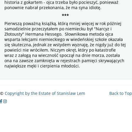
historia z gokartem - ojca trzeba było pocieszyć, ponieważ
ponownie nabrał przekonania, że ma syna idiotę.
***
Pierwszą poważną książką, którą mniej więcej w rok później
samodzielnie przeczytałem po niemiecku był "Narcyz i
Złotousty" Hermana Hessego. Słownikowa metoda ojca
wsparta lekcjami niemieckiego w wiedeńskiej szkole okazała
się skuteczna, jednak ze wstydem wyznaję, że nigdy już do tej
powieści nie wróciłem. Niczym okręt, który po katastrofie
wraz z załogą na wieczność spoczął na dnie morza, została
ona na zawsze zamknięta w rejestrach pamięci skrywających
największe męki i cierpienia młodości.
©
Copyright by the Estate of Stanislaw Lem
Back to Top