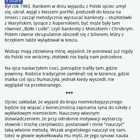
f
Share
Był rok 1983. Rankiem w dniu wyjazdu z Polski ojciec umył
się, ubrał, wyjął z kieszeni portfel, podszedł do kosza na
śmieci i zaczął metodycznie wyrzucać banknoty – stuzłotówki
z Waryńskim, tysiące z Kopernikiem, być może były tam
również „Bolki i Lolki”, czyli banknoty z Mieszkiem i Chrobrym.
Potem równie skrupulatnie obszedł się z bilonem, który z
brzękiem także wylądował w koszu.
Widząc moją zdziwioną minę, wyjaśnił, że ponieważ już nigdy
do Polski nie wrócimy, złotówki nie będą nam potrzebne.
Na ojca naskarżyłem cioci, pieniądze trafiły tam, gdzie
powinny. Rodzice tradycyjnie zamknęli się w łazience, gdzie
matka coś ojcu tłumaczyła, jednak kiedy wyszedł, nie
wyglądał na przekonanego.
***
Ojciec zakładał, że wyjazd do kraju niemieckojęzycznego
będzie się wiązać z koniecznością zapisania syna do szkoły z
wykładowym niemieckim. Nauczony własnym
doświadczeniem, że przy odrobinie motywacji wystarczy
słownik i trochę cierpliwości, postanowił i mnie "nauczyć"
taką właśnie metodą. Wszak angielskiego nauczył się sam,
toteż w głowie wykiełkowała mu myśl, że jego synowi nauka