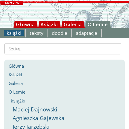
Główna
Książki
Galeria
O Lemie
książki
teksty
doodle
adaptacje
Szukaj...
Główna
Książki
Galeria
O Lemie
książki
Maciej Dajnowski
Agnieszka Gajewska
Jerzy Jarzębski