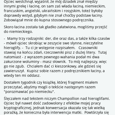
Ojciec westchnął, wyjaśnił, że mój dziadek znał między
innymi grekę i łacinę, on sam zaś włada łaciną, niemieckim,
francuskim, angielski, ukraińskim i rosyjskim, toteż byłoby
doprawdy wstyd, gdybym nie znał choćby podstaw łaciny.
Zobowiązał mnie do kupna stosownego podręcznika.
Skoro łacina została tak gładko załatwiona, mogliśmy przejść
do niemieckiego.
- Mamy trzy rodzajniki: der, die oraz das, a także kilka czasów
- mówił ojciec skrobiąc w zeszycie swe słynne, nieczytelne
hieroglify. - Tu ci je wstępnie rozpisałem. Czasowniki
stawiaj na końcu zdań, rzeczowniki pisz z dużej litery. Tutaj
natomiast - z wyrazem pewnego wahania podał mi dwa
zakurzone woluminy - masz słownik. To mój najlepszy, więc
go nie zgub. Chciałem dać ci kieszonkowy, ale gdzieś się
zawieruszył. Kupisz sobie razem z podręcznikiem łaciny, a
wtedy ten mi oddasz.
Dostałem tygodnik czy książkę, której fragment miałem
przeczytać, abyśmy mogli o tekście następnym razem
"porozmawiać po niemiecku".
Ślęczałem nad tekstem niczym Champollion nad hieroglifami.
Ojciec był nawet dość zadowolony z efektów mojej pracy
kryptograficznej, jednak konwersacja okazała się tak wielką
porażką, że konieczna była interwencja matki. Powtórzyła się