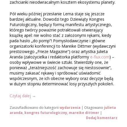
zachcianki nieodwracalnym kosztem ekosystemu planety.
Pół wieku później przesłanie Lema staje się jeszcze
bardziej aktualne. Dowodzi tego Dziewiąty Kongres
Futurologiczny, będący formą manifestu artystycznego,
którego twórcy poważnie potraktowali otwierający
książkę apel: nie wolno stać z założonymi rękami, kiedy
pada hasło „do pomp”! Pomysłodawczynie i główne
organizatorki konferencji to Mareike Dittmer (wydawczyni
prestiżowego „Frieze Magazine”) oraz artystka Julieta
Aranda (założycielka i redaktorka platformy
e-flux.com
) –
osoby wpływowe w świecie sztuki. Stwierdziły one, że
ponieważ „teraźniejszość zachowuje się niestosownie”,
musimy zakasać rękawy i spróbować uświadomić
współczesnym, że ich obecne wybory oraz decyzje będą
w dużym stopniu determinować losy przyszłych pokoleń.
Czytaj dalej
→
Zaszufladkowano do kategorii
wydarzenia
|
Otagowano
julieta
aranda
,
kongres futurologiczny
,
mareike dittmer
|
Dodaj komentarz