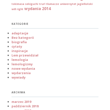
tokimasa sekiguchi
trurl
tłumacze
uniwersytet jagielloński
wydania 2014
will right
KATEGORIE
adaptacje
Bez kategorii
biografia
cytaty
inspiracje
Lem przewidział
lemologia
lemologizmy
nowe wydania
wydarzenia
wywiady
ARCHIWA
marzec 2019
październik 2018