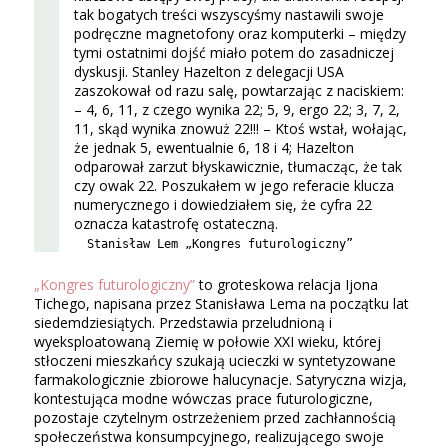
tak bogatych treści wszyscyśmy nastawili swoje
podręczne magnetofony oraz komputerki – między
tymi ostatnimi dojść miało potem do zasadniczej
dyskusji. Stanley Hazelton z delegacji USA
zaszokował od razu salę, powtarzając z naciskiem:
– 4, 6, 11, z czego wynika 22; 5, 9, ergo 22; 3, 7, 2,
11, skąd wynika znowuż 22!!! – Ktoś wstał, wołając,
że jednak 5, ewentualnie 6, 18 i 4; Hazelton
odparował zarzut błyskawicznie, tłumacząc, że tak
czy owak 22. Poszukałem w jego referacie klucza
numerycznego i dowiedziałem się, że cyfra 22
oznacza katastrofę ostateczną.
Stanisław Lem „Kongres futurologiczny”
„Kongres futurologiczny”
to groteskowa relacja Ijona
Tichego, napisana przez Stanisława Lema na początku lat
siedemdziesiątych. Przedstawia przeludnioną i
wyeksploatowaną Ziemię w połowie XXI wieku, której
stłoczeni mieszkańcy szukają ucieczki w syntetyzowane
farmakologicznie zbiorowe halucynacje. Satyryczna wizja,
kontestująca modne wówczas prace futurologiczne,
pozostaje czytelnym ostrzeżeniem przed zachłannością
społeczeństwa konsumpcyjnego, realizującego swoje