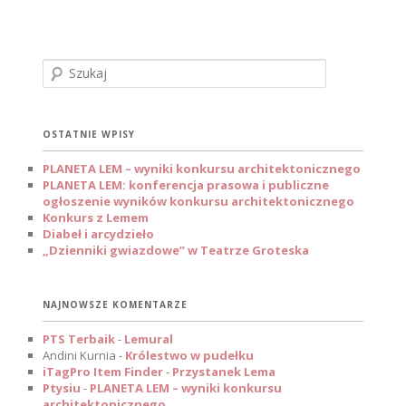
S
z
u
k
a
OSTATNIE WPISY
j
PLANETA LEM – wyniki konkursu architektonicznego
PLANETA LEM: konferencja prasowa i publiczne
ogłoszenie wyników konkursu architektonicznego
Konkurs z Lemem
Diabeł i arcydzieło
„Dzienniki gwiazdowe” w Teatrze Groteska
NAJNOWSZE KOMENTARZE
PTS Terbaik
-
Lemural
Andini Kurnia
-
Królestwo w pudełku
iTagPro Item Finder
-
Przystanek Lema
Ptysiu
-
PLANETA LEM – wyniki konkursu
architektonicznego