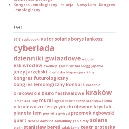
Kongres Lemologiczny - relacja - Nowy Lem
-
Kongres
Lemologiczny
TAGI
autor solaris
borys lankosz
2015
audiobooki
cyberiada
dzienniki gwiazdowe
e-booki
esk wrocław
ewolucja
golem xiv
hal bregg
japonia
jerzy jarzębski
józefińska
klapaucjusz
kliny
kongres futurologiczny
kongres lemologiczny
konkurs
korzenie
kraków
krakowskie biuro festiwalowe
mural
lemoniada
listy
ogród doświadczeń stanisława lema
o królewiczu ferrycym i królewnie krystali
planeta lem
przemek dębowski
powrót z gwiazd
solaris
quart
richard dawkins
samolubny gen
simsy
stanisław bereś
teatr groteska
stalin
szlak Lema