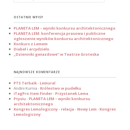
z
u
k
a
OSTATNIE WPISY
j
PLANETA LEM – wyniki konkursu architektonicznego
PLANETA LEM: konferencja prasowa i publiczne
ogłoszenie wyników konkursu architektonicznego
Konkurs z Lemem
Diabeł i arcydzieło
„Dzienniki gwiazdowe” w Teatrze Groteska
NAJNOWSZE KOMENTARZE
PTS Terbaik
-
Lemural
Andini Kurnia
-
Królestwo w pudełku
iTagPro Item Finder
-
Przystanek Lema
Ptysiu
-
PLANETA LEM – wyniki konkursu
architektonicznego
Kongres Lemologiczny - relacja - Nowy Lem
-
Kongres
Lemologiczny