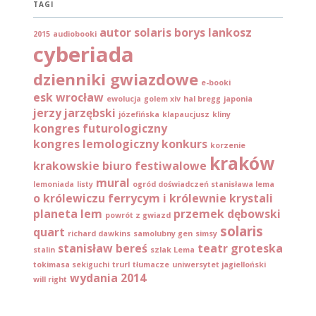
TAGI
autor solaris
borys lankosz
2015
audiobooki
cyberiada
dzienniki gwiazdowe
e-booki
esk wrocław
ewolucja
golem xiv
hal bregg
japonia
jerzy jarzębski
józefińska
klapaucjusz
kliny
kongres futurologiczny
kongres lemologiczny
konkurs
korzenie
kraków
krakowskie biuro festiwalowe
mural
lemoniada
listy
ogród doświadczeń stanisława lema
o królewiczu ferrycym i królewnie krystali
planeta lem
przemek dębowski
powrót z gwiazd
solaris
quart
richard dawkins
samolubny gen
simsy
stanisław bereś
teatr groteska
stalin
szlak Lema
tokimasa sekiguchi
trurl
tłumacze
uniwersytet jagielloński
wydania 2014
will right