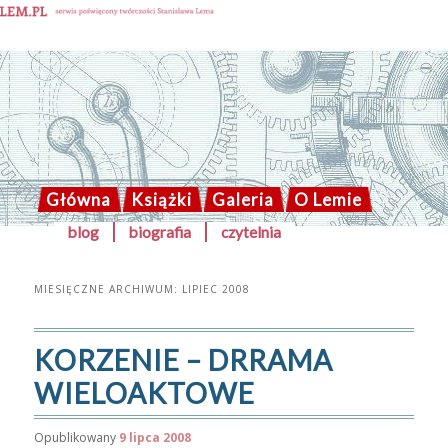
Solaris blog
Główna
Książki
Galeria
O Lemie
Przeskocz
Przeskocz
blog
biografia
czytelnia
GŁÓWNE
do
do
tekstu
widgetów
MENU
MIESIĘCZNE ARCHIWUM:
LIPIEC 2008
KORZENIE – DRRAMA
WIELOAKTOWE
Opublikowany
9 lipca 2008