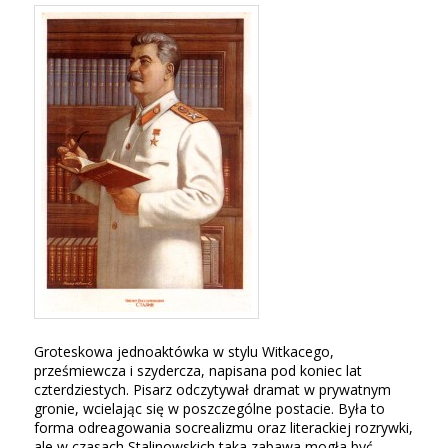
Groteskowa jednoaktówka w stylu Witkacego,
prześmiewcza i szydercza, napisana pod koniec lat
czterdziestych. Pisarz odczytywał dramat w prywatnym
gronie, wcielając się w poszczególne postacie. Była to
forma odreagowania socrealizmu oraz literackiej rozrywki,
ale w czasach Stalinowskich taka zabawa mogła być