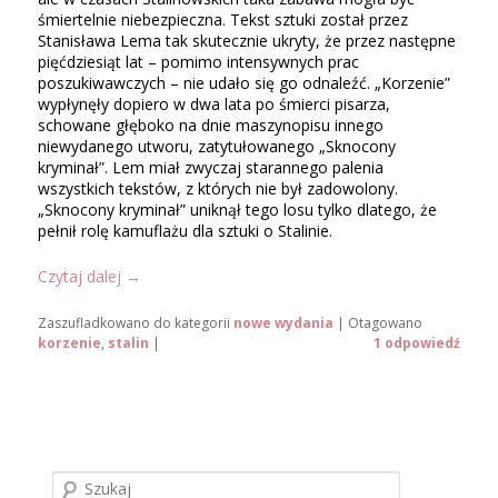
śmiertelnie niebezpieczna. Tekst sztuki został przez
Stanisława Lema tak skutecznie ukryty, że przez następne
pięćdziesiąt lat – pomimo intensywnych prac
poszukiwawczych – nie udało się go odnaleźć. „Korzenie”
wypłynęły dopiero w dwa lata po śmierci pisarza,
schowane głęboko na dnie maszynopisu innego
niewydanego utworu, zatytułowanego „Sknocony
kryminał”. Lem miał zwyczaj starannego palenia
wszystkich tekstów, z których nie był zadowolony.
„Sknocony kryminał” uniknął tego losu tylko dlatego, że
pełnił rolę kamuflażu dla sztuki o Stalinie.
Czytaj dalej
→
Zaszufladkowano do kategorii
nowe wydania
|
Otagowano
korzenie
,
stalin
|
1
odpowiedź
S