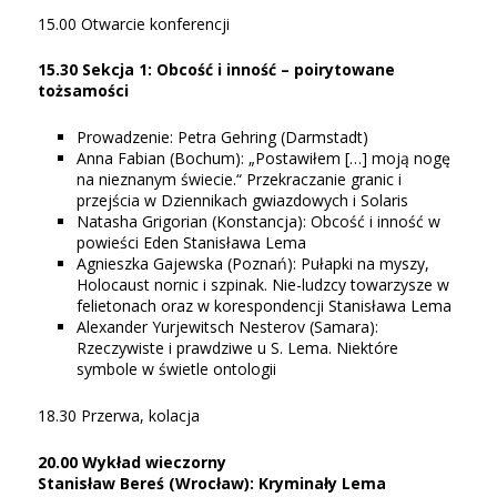
15.00 Otwarcie konferencji
15.30 Sekcja 1: Obcość i inność – poirytowane
tożsamości
Prowadzenie: Petra Gehring (Darmstadt)
Anna Fabian (Bochum): „Postawiłem […] moją nogę
na nieznanym świecie.“ Przekraczanie granic i
przejścia w Dziennikach gwiazdowych i Solaris
Natasha Grigorian (Konstancja): Obcość i inność w
powieści Eden Stanisława Lema
Agnieszka Gajewska (Poznań): Pułapki na myszy,
Holocaust nornic i szpinak. Nie-ludzcy towarzysze w
felietonach oraz w korespondencji Stanisława Lema
Alexander Yurjewitsch Nesterov (Samara):
Rzeczywiste i prawdziwe u S. Lema. Niektóre
symbole w świetle ontologii
18.30 Przerwa, kolacja
20.00 Wykład wieczorny
Stanisław Bereś (Wrocław): Kryminały Lema