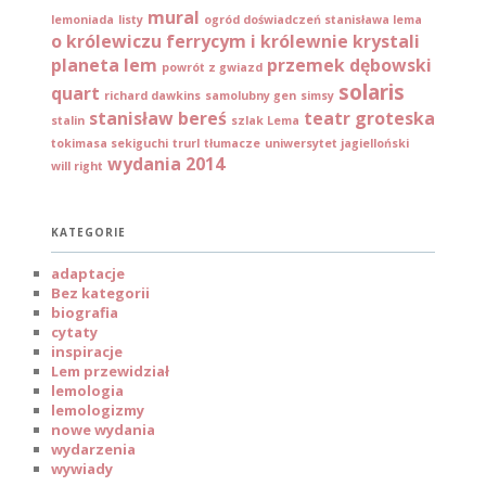
mural
lemoniada
listy
ogród doświadczeń stanisława lema
o królewiczu ferrycym i królewnie krystali
planeta lem
przemek dębowski
powrót z gwiazd
solaris
quart
richard dawkins
samolubny gen
simsy
stanisław bereś
teatr groteska
stalin
szlak Lema
tokimasa sekiguchi
trurl
tłumacze
uniwersytet jagielloński
wydania 2014
will right
KATEGORIE
adaptacje
Bez kategorii
biografia
cytaty
inspiracje
Lem przewidział
lemologia
lemologizmy
nowe wydania
wydarzenia
wywiady