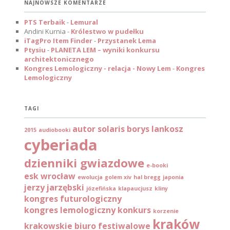
NAJNOWSZE KOMENTARZE
PTS Terbaik
-
Lemural
Andini Kurnia
-
Królestwo w pudełku
iTagPro Item Finder
-
Przystanek Lema
Ptysiu
-
PLANETA LEM – wyniki konkursu
architektonicznego
Kongres Lemologiczny - relacja - Nowy Lem
-
Kongres
Lemologiczny
TAGI
autor solaris
borys lankosz
2015
audiobooki
cyberiada
dzienniki gwiazdowe
e-booki
esk wrocław
ewolucja
golem xiv
hal bregg
japonia
jerzy jarzębski
józefińska
klapaucjusz
kliny
kongres futurologiczny
kongres lemologiczny
konkurs
korzenie
kraków
krakowskie biuro festiwalowe