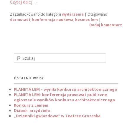
Czytaj dalej
→
Zaszufladkowano do kategorii
wydarzenia
|
Otagowano
darmstadt
,
konferencja naukowa
,
kosmos lem
|
Dodaj komentarz
S
z
u
k
a
OSTATNIE WPISY
j
PLANETA LEM – wyniki konkursu architektonicznego
PLANETA LEM: konferencja prasowa i publiczne
ogłoszenie wyników konkursu architektonicznego
Konkurs z Lemem
Diabeł i arcydzieło
„Dzienniki gwiazdowe” w Teatrze Groteska