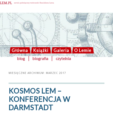
Solaris blog
Główna
Książki
Galeria
O Lemie
Przeskocz
Przeskocz
blog
biografia
czytelnia
GŁÓWNE
do
do
tekstu
widgetów
MENU
MIESIĘCZNE ARCHIWUM:
MARZEC 2017
KOSMOS LEM –
KONFERENCJA W
DARMSTADT