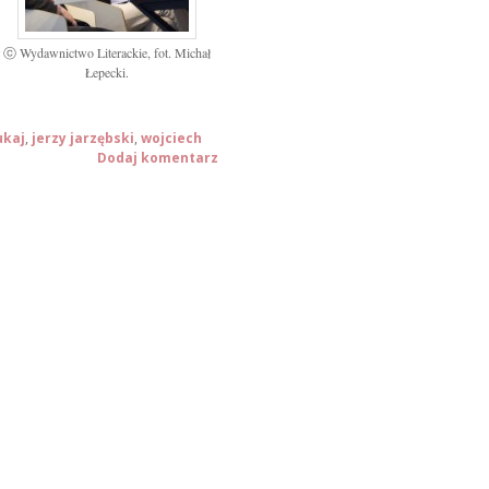
ł
ⓒ Wydawnictwo Literackie, fot. Michał
Łepecki.
ukaj
,
jerzy jarzębski
,
wojciech
Dodaj komentarz