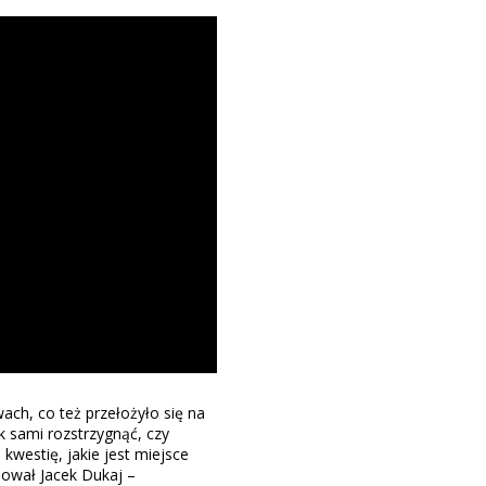
wach, co też przełożyło się na
k sami rozstrzygnąć, czy
westię, jakie jest miejsce
nował Jacek Dukaj –