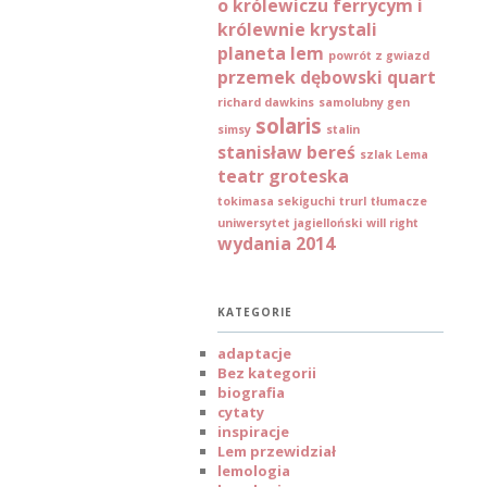
o królewiczu ferrycym i
królewnie krystali
planeta lem
powrót z gwiazd
przemek dębowski
quart
richard dawkins
samolubny gen
solaris
simsy
stalin
stanisław bereś
szlak Lema
teatr groteska
tokimasa sekiguchi
trurl
tłumacze
uniwersytet jagielloński
will right
wydania 2014
KATEGORIE
adaptacje
Bez kategorii
biografia
cytaty
inspiracje
Lem przewidział
lemologia