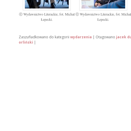
ⓒ Wydawnictwo Literackie, fot. Michał
ⓒ Wydawnictwo Literackie, fot. Micha
Łepecki.
Łepecki.
Zaszufladkowano do kategorii
wydarzenia
|
Otagowano
jacek d
orliński
|