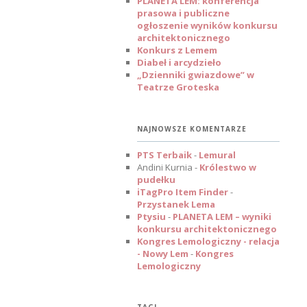
PLANETA LEM: konferencja
prasowa i publiczne
ogłoszenie wyników konkursu
architektonicznego
Konkurs z Lemem
Diabeł i arcydzieło
„Dzienniki gwiazdowe” w
Teatrze Groteska
NAJNOWSZE KOMENTARZE
PTS Terbaik
-
Lemural
Andini Kurnia
-
Królestwo w
pudełku
iTagPro Item Finder
-
Przystanek Lema
Ptysiu
-
PLANETA LEM – wyniki
konkursu architektonicznego
Kongres Lemologiczny - relacja
- Nowy Lem
-
Kongres
Lemologiczny