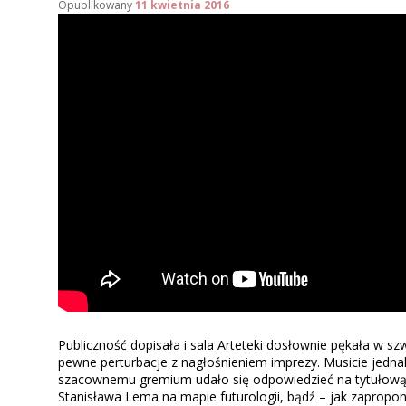
Opublikowany
11 kwietnia 2016
Publiczność dopisała i sala Arteteki dosłownie pękała w sz
pewne perturbacje z nagłośnieniem imprezy. Musicie jedna
szacownemu gremium udało się odpowiedzieć na tytułową k
Stanisława Lema na mapie futurologii, bądź – jak zapropo