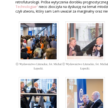
retrofuturologii. Próba wytyczenia dorobku prognostyczne
Technologiae”
nieco zboczyła na dyskusję na temat młodz
czyli utworu, który sam Lem uważał za marginalny oraz nie
ⓒ Wydawnictwo Literackie, fot. Michał
ⓒ Wydawnictwo Literackie, fot. Micha
Łepecki.
Łepecki.