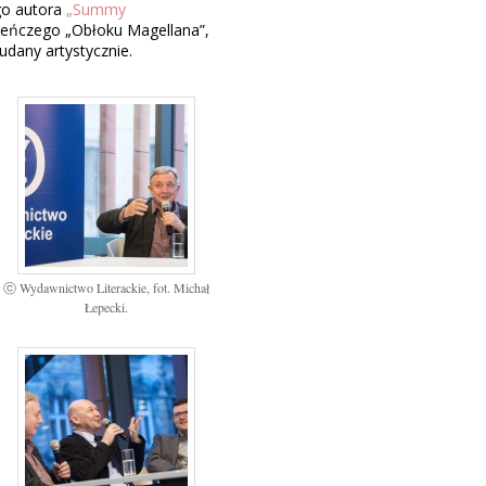
go autora
„Summy
ieńczego „Obłoku Magellana”,
udany artystycznie.
ł
ⓒ Wydawnictwo Literackie, fot. Michał
Łepecki.