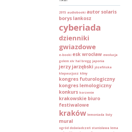
TAGI
autor solaris
2015
audiobooki
borys lankosz
cyberiada
dzienniki
gwiazdowe
esk wrocław
e-booki
ewolucja
golem xiv
hal bregg
japonia
jerzy jarzębski
józefińska
klapaucjusz
kliny
kongres futurologiczny
kongres lemologiczny
konkurs
korzenie
krakowskie biuro
festiwalowe
kraków
lemoniada
listy
mural
ogród doświadczeń stanisława lema