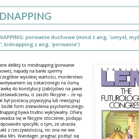
DNAPPING
APPING: porwanie duchowe (mind z ang. ‘umysł, myśl
; kidnapping z ang. ‘porwanie’)
ne delikty to mindnapping (porwanie
howe), napady na banki spermy
czególnie wysokiej wartości, morderstwo
owoływaniem się oskarżonego na ósmą
awkę do konstytucji (zabójstwo na jawie
zeświadczeniu, iż zaszło fikcyjnie – że np.
t był postacią psywizyjną lub rewizyjną)
 bezlik form zniewolenia psychemicznego.
napping bywa trudno wykrywalny. Ofiarę
wadza się w fikcyjne otoczenie, podając
odpowiedni specyfik; o tym, że utraciła
akt z rzeczywistością, nic ona nie wie.
aka Mrs. Wandager, pragnąc pozbyć się