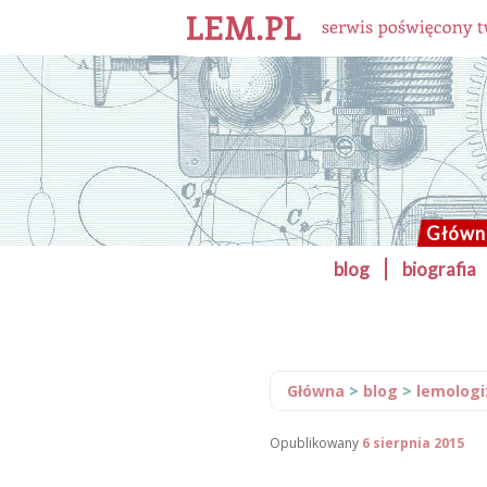
Solaris blog
Główn
Przeskocz
blog
biografia
GŁÓWNE
do
tekstu
MENU
Główna
>
blog
>
lemolog
Opublikowany
6 sierpnia 2015