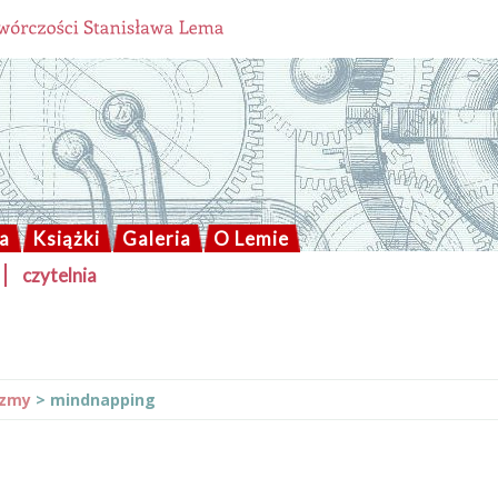
a
Książki
Galeria
O Lemie
czytelnia
izmy
>
mindnapping