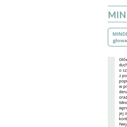
MIN
MINDN
głowa’
Głów
duc
o sz
z p
popr
w pr
dena
oraz
Mind
wpro
jej 
kont
Niej