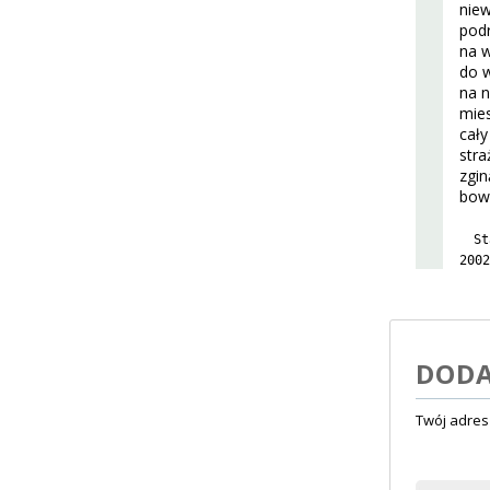
nie
podr
na 
do w
na n
mies
cały
stra
zgin
bowi
St
2002
DODA
Twój adres