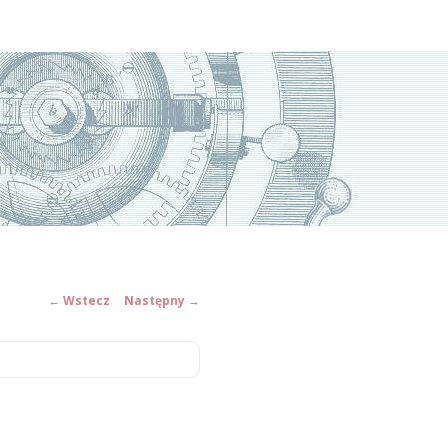
←
Wstecz
Następny
→
ZOBACZ
WPISY