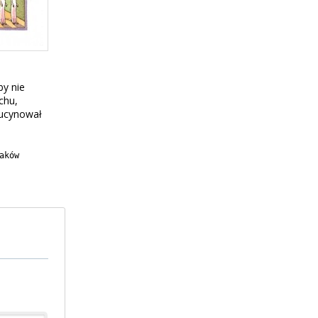
by nie
chu,
lucynował
aków