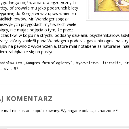
wygodnego męża, amatora egzotycznych
óży, ofiarowała mu jako podarunek bilety
wyprawę do Konga wraz z upoważnieniem
ielkich łowów. Mr. Wandager spędził
iezwykłych przygodach myśliwskich wiele
ięcy, nie mając pojęcia o tym, że przez
 czas tkwi w kojcu na strychu poddany działaniu psychemikaliów. Gdy
żacy, którzy znaleźli pana Wandagera podczas gaszenia ognia na stry
ąłby na pewno z wycieńczenia, które miał notabene za naturalne, ha
em zabłąkanie się na pustyni.
anisław Lem „Kongres futurologiczny”, Wydawnictwo Literackie, Kr
, str. 97
J KOMENTARZ
 e-mail nie zostanie opublikowany.
Wymagane pola są oznaczone
*