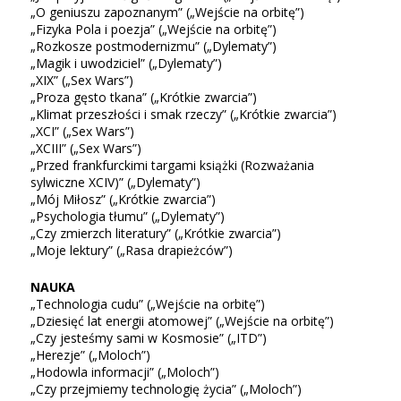
„O geniuszu zapoznanym” („Wejście na orbitę”)
„Fizyka Pola i poezja” („Wejście na orbitę”)
„Rozkosze postmodernizmu” („Dylematy”)
„Magik i uwodziciel” („Dylematy”)
„XIX” („Sex Wars”)
„Proza gęsto tkana” („Krótkie zwarcia”)
„Klimat przeszłości i smak rzeczy” („Krótkie zwarcia”)
„XCI” („Sex Wars”)
„XCIII” („Sex Wars”)
„Przed frankfurckimi targami książki (Rozważania
sylwiczne XCIV)” („Dylematy”)
„Mój Miłosz” („Krótkie zwarcia”)
„Psychologia tłumu” („Dylematy”)
„Czy zmierzch literatury” („Krótkie zwarcia”)
„Moje lektury” („Rasa drapieżców”)
NAUKA
„Technologia cudu” („Wejście na orbitę”)
„Dziesięć lat energii atomowej” („Wejście na orbitę”)
„Czy jesteśmy sami w Kosmosie” („ITD”)
„Herezje” („Moloch”)
„Hodowla informacji” („Moloch”)
„Czy przejmiemy technologię życia” („Moloch”)