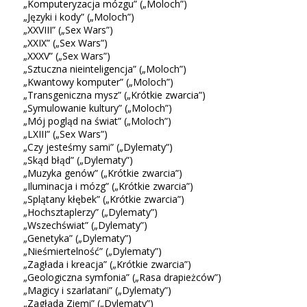
„Komputeryzacja mózgu” („Moloch”)
„Języki i kody” („Moloch”)
„XXVIII” („Sex Wars”)
„XXIX” („Sex Wars”)
„XXXV” („Sex Wars”)
„Sztuczna nieinteligencja” („Moloch”)
„Kwantowy komputer” („Moloch”)
„Transgeniczna mysz” („Krótkie zwarcia”)
„Symulowanie kultury” („Moloch”)
„Mój pogląd na świat” („Moloch”)
„LXIII” („Sex Wars”)
„Czy jesteśmy sami” („Dylematy”)
„Skąd błąd” („Dylematy”)
„Muzyka genów” („Krótkie zwarcia”)
„Iluminacja i mózg” („Krótkie zwarcia”)
„Splątany kłębek” („Krótkie zwarcia”)
„Hochsztaplerzy” („Dylematy”)
„Wszechświat” („Dylematy”)
„Genetyka” („Dylematy”)
„Nieśmiertelność” („Dylematy”)
„Zagłada i kreacja” („Krótkie zwarcia”)
„Geologiczna symfonia” („Rasa drapieżców”)
„Magicy i szarlatani” („Dylematy”)
„Zagłada Ziemi” („Dylematy”)