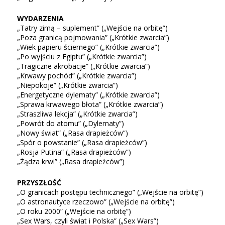
WYDARZENIA
„Tatry zimą – suplement” („Wejście na orbitę”)
„Poza granicą pojmowania” („Krótkie zwarcia”)
„Wiek papieru ściernego” („Krótkie zwarcia”)
„Po wyjściu z Egiptu” („Krótkie zwarcia”)
„Tragiczne akrobacje” („Krótkie zwarcia”)
„Krwawy pochód” („Krótkie zwarcia”)
„Niepokoje” („Krótkie zwarcia”)
„Energetyczne dylematy” („Krótkie zwarcia”)
„Sprawa krwawego błota” („Krótkie zwarcia”)
„Straszliwa lekcja” („Krótkie zwarcia”)
„Powrót do atomu” („Dylematy”)
„Nowy świat” („Rasa drapieżców”)
„Spór o powstanie” („Rasa drapieżców”)
„Rosja Putina” („Rasa drapieżców”)
„Żądza krwi” („Rasa drapieżców”)
PRZYSZŁOŚĆ
„O granicach postępu technicznego” („Wejście na orbitę”)
„O astronautyce rzeczowo” („Wejście na orbitę”)
„O roku 2000” („Wejście na orbitę”)
„Sex Wars, czyli świat i Polska” („Sex Wars”)