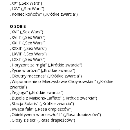
„XX” („Sex Wars”)
„LXV” („Sex Wars”)
„Koniec końców” („Krótkie zwarcia”)
O SOBIE
„XVI” („Sex Wars”)
„XVIII” („Sex Wars”)
„XXIII” („Sex Wars”)
„XXXII” („Sex Wars”)
„LXVII” („Sex Wars”)
„LXXI” („Sex Wars”)
„Horyzont za mgłą” („Krótkie zwarcia”)
„Życie w próżni” („Krótkie zwarcia”)
„Okrutny mecenas” („Krótkie zwarcia”)
„Wspomnienie o Mieczysławie Choynowskim” („Krótkie
zwarcia”)
„Żegluga” („Krótkie zwarcia”)
„Busola z Maisons-Laffitte” („Krótkie zwarcia”)
„Stacja Solaris” („Krótkie zwarcia”)
„Rwąca fala” („Rasa drapieżców”)
„Obiektywem w przeszłość” („Rasa drapieżców”)
„Głosy z sieci” („Rasa drapieżców”)