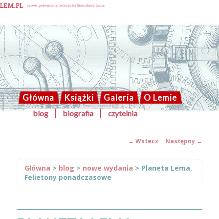
Solaris blog
Główna
Książki
Galeria
O Lemie
Przeskocz
blog
biografia
czytelnia
GŁÓWNE
do
tekstu
MENU
←
Wstecz
Następny
→
ZOBACZ
WPISY
Główna
>
blog
>
nowe wydania
>
Planeta Lema.
Felietony ponadczasowe