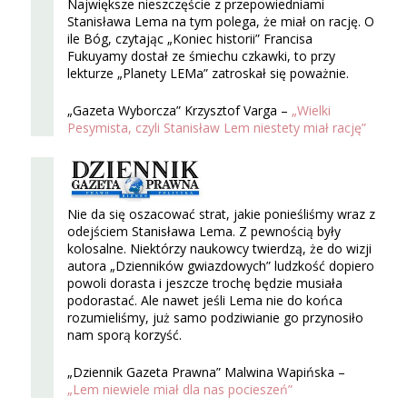
Największe nieszczęście z przepowiedniami
Stanisława Lema na tym polega, że miał on rację. O
ile Bóg, czytając „Koniec historii” Francisa
Fukuyamy dostał ze śmiechu czkawki, to przy
lekturze „Planety LEMa” zatroskał się poważnie.
„Gazeta Wyborcza” Krzysztof Varga –
„Wielki
Pesymista, czyli Stanisław Lem niestety miał rację”
Nie da się oszacować strat, jakie ponieśliśmy wraz z
odejściem Stanisława Lema. Z pewnością były
kolosalne. Niektórzy naukowcy twierdzą, że do wizji
autora „Dzienników gwiazdowych” ludzkość dopiero
powoli dorasta i jeszcze trochę będzie musiała
podorastać. Ale nawet jeśli Lema nie do końca
rozumieliśmy, już samo podziwianie go przynosiło
nam sporą korzyść.
„Dziennik Gazeta Prawna” Malwina Wapińska –
„Lem niewiele miał dla nas pocieszeń”