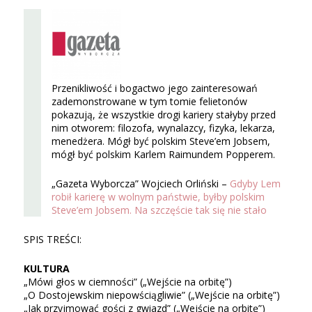
Przenikliwość i bogactwo jego zainteresowań
zademonstrowane w tym tomie felietonów
pokazują, że wszystkie drogi kariery stałyby przed
nim otworem: filozofa, wynalazcy, fizyka, lekarza,
menedżera. Mógł być polskim Steve’em Jobsem,
mógł być polskim Karlem Raimundem Popperem.
„Gazeta Wyborcza” Wojciech Orliński –
Gdyby Lem
robił karierę w wolnym państwie, byłby polskim
Steve’em Jobsem. Na szczęście tak się nie stało
SPIS TREŚCI:
KULTURA
„Mówi głos w ciemności” („Wejście na orbitę”)
„O Dostojewskim niepowściągliwie” („Wejście na orbitę”)
„Jak przyjmować gości z gwiazd” („Wejście na orbitę”)