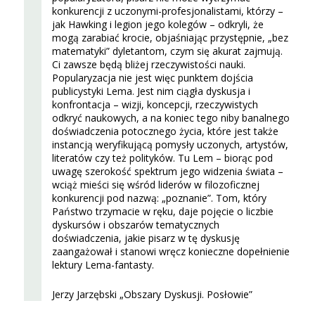
konkurencji z uczonymi-profesjonalistami, którzy –
jak Hawking i legion jego kolegów – odkryli, że
mogą zarabiać krocie, objaśniając przystępnie, „bez
matematyki” dyletantom, czym się akurat zajmują.
Ci zawsze będą bliżej rzeczywistości nauki.
Popularyzacja nie jest więc punktem dojścia
publicystyki Lema. Jest nim ciągła dyskusja i
konfrontacja – wizji, koncepcji, rzeczywistych
odkryć naukowych, a na koniec tego niby banalnego
doświadczenia potocznego życia, które jest także
instancją weryfikującą pomysły uczonych, artystów,
literatów czy też polityków. Tu Lem – biorąc pod
uwagę szerokość spektrum jego widzenia świata –
wciąż mieści się wśród liderów w filozoficznej
konkurencji pod nazwą: „poznanie”. Tom, który
Państwo trzymacie w ręku, daje pojęcie o liczbie
dyskursów i obszarów tematycznych
doświadczenia, jakie pisarz w tę dyskusję
zaangażował i stanowi wręcz konieczne dopełnienie
lektury Lema-fantasty.
Jerzy Jarzębski „Obszary Dyskusji. Posłowie”