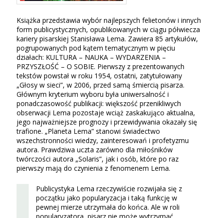
Książka przedstawia wybór najlepszych felietonów i innych
form publicystycznych, opublikowanych w ciągu półwiecza
kariery pisarskiej Stanisława Lema. Zawiera 85 artykułów,
pogrupowanych pod kątem tematycznym w pięciu
działach: KULTURA – NAUKA – WYDARZENIA –
PRZYSZŁOŚĆ – O SOBIE. Pierwszy z prezentowanych
tekstów powstał w roku 1954, ostatni, zatytułowany
„Głosy w sieci”, w 2006, przed samą śmiercią pisarza.
Głównym kryterium wyboru była uniwersalność i
ponadczasowość publikacji: większość przenikliwych
obserwacji Lema pozostaje wciąż zaskakująco aktualna,
jego najważniejsze prognozy i przewidywania okazały się
trafione. „Planeta Lema” stanowi świadectwo
wszechstronności wiedzy, zainteresowań i profetyzmu
autora. Prawdziwa uczta zarówno dla miłośników
twórczości autora „Solaris”, jak i osób, które po raz
pierwszy mają do czynienia z fenomenem Lema.
Publicystyka Lema rzeczywiście rozwijała się z
początku jako popularyzacja i taką funkcję w
pewnej mierze utrzymała do końca. Ale w roli
popularyzatora, pisarz nie może wytrzymać