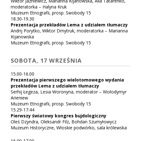
Wiktor Jazniewicz, Marianna Kijanowska, Alla Tatarenko,
moderatorka – Halyna Kruk
Muzeum Etnografii, prosp. Swobody 15
18.30-19.30
Prezentacja przekładów Lema z udziałem tłumaczy
Andrij Porytko, Wiktor Dmytruk, moderatorka – Marianna
Kijanowska
Muzeum Etnografii, prosp. Swobody 15
SOBOTA, 17 WRZEŚNIA
15.00-16.00
Prezentacja pierwszego wielotomowego wydania
przekładów Lema z udziałem tłumaczy
Serhij Łegeza, Lesia Woronyna, moderator – Wołodymyr
Arieniew
Muzeum Etnografii, prosp. Swobody 15
15.29-17.44
Pierwszy światowy kongres bujdologiczny
Oleś Dzyndra, Oleksandr Filz, Bohdan Szumyłowycz
Muzeum Historyczne, Włoskie podwórko, sala królewska
16.00-17.00