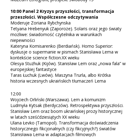
10:00 Panel 2 Kryzys przyszłości, transformacja
przeszłości. Współczesne odczytywania
Moderuje Zoriana Rybchynska
Tetyana Hrebenyuk (Zaporoże). Solaris oraz jego światy
możliwe: świadomość czytelnika w warunkach
niepewności
Kateryna Komisarenko (Berdiańsk). Homo Superior:
dyskusje o supermanie w pismach Stanisława Lema w
kontekście science fiction.XX wieku
Olesya Stuzhuk (Kijów). Stanisław Lem oraz „nowa fala” w
europejskiej fantastyce
Taras Łuchuk (Lwów). Maszyna Trurla, albo Krótka
historia wczesnych ukraińskich tłumaczeń Lema
12:00
Wojciech Orliński (Warszawa). Lem a komunizm
Ludmyła Kytsak (Berdyczów). Retrospektywa przyszłości.
Stanisław Lem oraz boom ukraińskiej prozy historycznej
w latach sześćdziesiątych XX wieku
Ulana Łevko (Tarnopol). Transformacja doświadczenia
historycznego fikcjonalnych (czy fikcyjnych?) światów
Stanisława Lema w adaptacjach filmowych