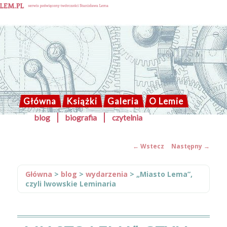
Solaris blog
Główna
Książki
Galeria
O Lemie
Przeskocz
blog
biografia
czytelnia
GŁÓWNE
do
tekstu
MENU
←
Wstecz
Następny
→
ZOBACZ
WPISY
Główna
>
blog
>
wydarzenia
>
„Miasto Lema”,
czyli lwowskie Leminaria