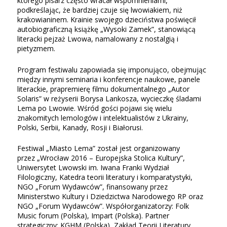
którego pisarz często wracał wspomnieniami,
podkreślając, że bardziej czuje się lwowiakiem, niż
krakowianinem. Krainie swojego dzieciństwa poświęcił
autobiograficzną książkę „Wysoki Zamek”, stanowiącą
literacki pejzaż Lwowa, namalowany z nostalgią i
pietyzmem.
Program festiwalu zapowiada się imponująco, obejmując
między innymi seminaria i konferencje naukowe, panele
literackie, prapremierę filmu dokumentalnego „Autor
Solaris” w reżyserii Borysa Lankosza, wycieczkę śladami
Lema po Lwowie. Wśród gości pojawi się wielu
znakomitych lemologów i intelektualistów z Ukrainy,
Polski, Serbii, Kanady, Rosji i Białorusi.
Festiwal „Miasto Lema” został jest organizowany
przez „Wrocław 2016 – Europejska Stolica Kultury”,
Uniwersytet Lwowski im. Iwana Franki Wydział
Filologiczny, Katedra teorii literatury i komparatystyki,
NGO „Forum Wydawców”, finansowany przez
Ministerstwo Kultury i Dziedzictwa Narodowego RP oraz
NGO „Forum Wydawców”. Współorganizatorzy: Folk
Music forum (Polska), Impart (Polska). Partner
strategiczny: KGHM (Polska), Zakład Teorii Literatury