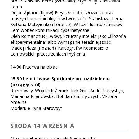
prof. Stanisław Bereś (Wrocław). Kryminały Stanisława
Lema
Dejan Ajdacic (Kijów) Przyszłe ciało człowieka oraz
maszyn humanoidalnych w twórczości Stanisława Lema
Svitłana Matvyienko (Toronto). W fazie lustra: Stanisław
Lem wobec komunikacji cybernetycznej
Oleh Romanchuk (Lwów). Sztuczny intelekt jako „filozofia
eksperymentalna” albo wymaganie teraźniejszości
Maciej Płaza (Poznań). Kartograf w Kosmosie: o
Lemowskich przestrzeniach myślenia
14:00 Przerwa na obiad
15:30 Lem i Lwów. Spotkanie po rozdzieleniu
(okrągły stół)
Rozmówcy: Wojciech Zemek, Irek Grin, Andrij Pavłyshyn,
Marianna Kijanowska, Bohdan Shumylovych, Viktoria
Amelina
Moderuje Iryna Starovoyt
ŚRODA 14 WRZEŚNIA
Muzeum Etnografii, prospekt Swobody 15